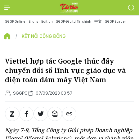
SGGP Online
English Edition
SGGP Đầu tư Tài chính
中文
SGGP Epaper
KẾT NỐI CỘNG ĐỒNG
Viettel hợp tác Google thúc đẩy
chuyển đổi số lĩnh vực giáo dục và
điện toán đám mây Việt Nam
SGGPO
07/09/2023 03:57
Ngày 7-9, Tổng Công ty Giải pháp Doanh nghiệp
Viettel (Viettel Solutions), một đơn vị thành viên