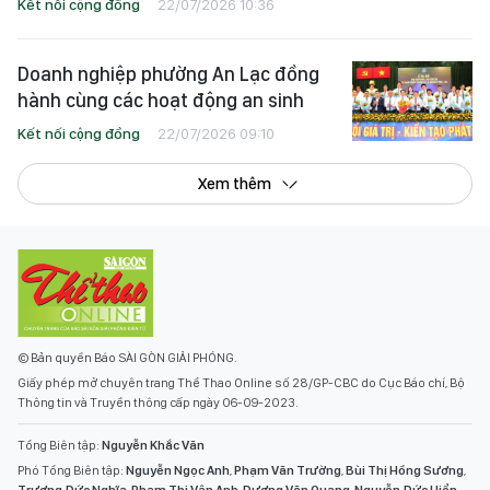
Kết nối cộng đồng
22/07/2026 10:36
Doanh nghiệp phường An Lạc đồng
hành cùng các hoạt động an sinh
Kết nối cộng đồng
22/07/2026 09:10
Xem thêm
© Bản quyền Báo SÀI GÒN GIẢI PHÓNG.
Giấy phép mở chuyên trang Thể Thao Online số 28/GP-CBC do Cục Báo chí, Bộ
Thông tin và Truyền thông cấp ngày 06-09-2023.
Tổng Biên tập:
Nguyễn Khắc Văn
Phó Tổng Biên tập:
Nguyễn Ngọc Anh
,
Phạm Văn Trường
,
Bùi Thị Hồng Sương
,
Trương Đức Nghĩa
,
Phạm Thị Vân Anh
,
Dương Văn Quang
,
Nguyễn Đức Hiển
,