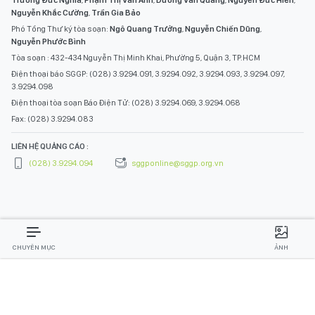
Nguyễn Khắc Cường
,
Trần Gia Bảo
Phó Tổng Thư ký tòa soạn:
Ngô Quang Trưởng
,
Nguyễn Chiến Dũng
,
Nguyễn Phước Bình
Tòa soạn : 432-434 Nguyễn Thị Minh Khai, Phường 5, Quận 3, TP.HCM
Điện thoại báo SGGP: (028) 3.9294.091, 3.9294.092, 3.9294.093, 3.9294.097,
3.9294.098
Điện thoại tòa soạn Báo Điện Tử: (028) 3.9294.069, 3.9294.068
Fax: (028) 3.9294.083
LIÊN HỆ QUẢNG CÁO :
(028) 3.9294.094
sggponline@sggp.org.vn
CHUYÊN MỤC
ẢNH