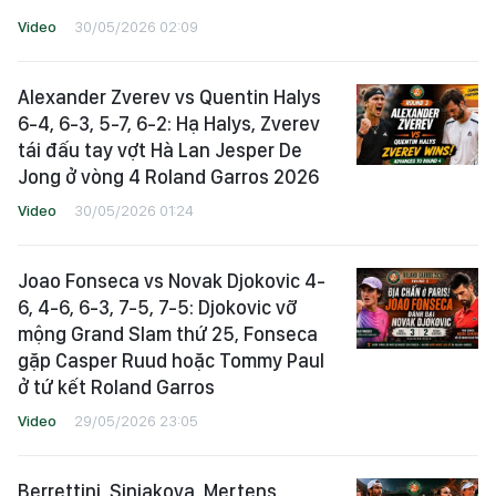
Video
30/05/2026 02:09
Alexander Zverev vs Quentin Halys
6-4, 6-3, 5-7, 6-2: Hạ Halys, Zverev
tái đấu tay vợt Hà Lan Jesper De
Jong ở vòng 4 Roland Garros 2026
Video
30/05/2026 01:24
Joao Fonseca vs Novak Djokovic 4-
6, 4-6, 6-3, 7-5, 7-5: Djokovic vỡ
mộng Grand Slam thứ 25, Fonseca
gặp Casper Ruud hoặc Tommy Paul
ở tứ kết Roland Garros
Video
29/05/2026 23:05
Berrettini, Siniakova, Mertens,