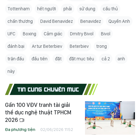
Tottenham
hết người
phải
sử dụng
cầu thủ
chấn thương
David Benavidez
Benavidez
Quyền Anh
UFC
Boxing
Cảm giác
Dmitry Bivol
Bivol
đánh bại
Artur Beterbiev
Beterbiev
trong
trận đấu
đầu tiên
đặt
đặt mục tiêu
cả 2
anh
này
TIN CÙNG CHUYÊN MỤC
Gần 100 VĐV tranh tài giải
thể dục nghệ thuật TPHCM
2026
Đa phương tiện
02/06/2026 11:52