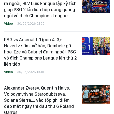
ra ngoài, HLV Luis Enrique lập kỳ tích
giúp PSG 2 lần liên tiếp đăng quang
ngôi vô địch Champions League
Video
30/05/2026 21:29
PSG vs Arsenal 1-1 (pen 4-3):
Havertz sớm mở bàn, Dembele gỡ
hòa, Eze và Gabriel đá ra ngoài, PSG
vô địch Champions League lần thứ 2
liên tiếp
Video
30/05/2026 19:18
Alexander Zverev, Quentin Halys,
Volodymyrivna Starodubtseva,
Solana Sierra,... vào tốp ghi điểm
đẹp mắt ngày thi đấu thứ 6 Roland
Garros