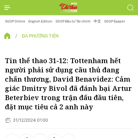
SGGP Online
English Edition
SGGP Đầu tư Tài chính
中文
SGGP Epaper
ĐA PHƯƠNG TIỆN
Tin thể thao 31-12: Tottenham hết
người phải sử dụng cầu thủ đang
chấn thương, David Benavidez: Cảm
giác Dmitry Bivol đã đánh bại Artur
Beterbiev trong trận đấu đầu tiên,
đặt mục tiêu cả 2 anh này
31/12/2024 01:00