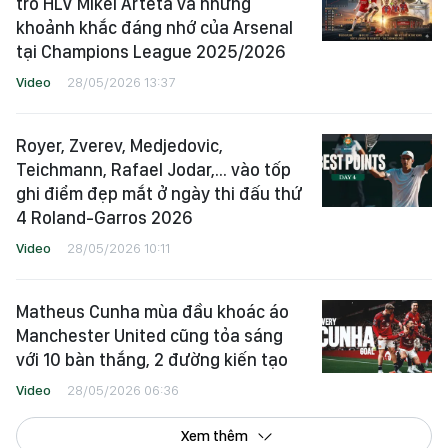
trò HLV Mikel Arteta và những
khoảnh khắc đáng nhớ của Arsenal
tại Champions League 2025/2026
Video
28/05/2026 13:37
Royer, Zverev, Medjedovic,
Teichmann, Rafael Jodar,... vào tốp
ghi điểm đẹp mắt ở ngày thi đấu thứ
4 Roland-Garros 2026
Video
28/05/2026 10:11
Matheus Cunha mùa đầu khoác áo
Manchester United cũng tỏa sáng
với 10 bàn thắng, 2 đường kiến tạo
Video
28/05/2026 06:36
Xem thêm