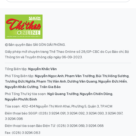
© Bản quyền Báo SÀI GÒN GIẢI PHÓNG.
Giấy phép mở chuyên trang Thể Thao Online số 28/GP-CBC do Cục Báo chí, Bộ
Thông tin và Truyền thông cấp ngày 06-09-2023.
Tổng Biên tập:
Nguyễn Khắc Văn
Phó Tổng Biên tập:
Nguyễn Ngọc Anh
,
Phạm Văn Trường
,
Bùi Thị Hồng Sương
,
Trương Đức Nghĩa
,
Phạm Thị Vân Anh
,
Dương Văn Quang
,
Nguyễn Đức Hiển
,
Nguyễn Khắc Cường
,
Trần Gia Bảo
Phó Tổng Thư ký tòa soạn:
Ngô Quang Trưởng
,
Nguyễn Chiến Dũng
,
Nguyễn Phước Bình
Tòa soạn : 432-434 Nguyễn Thị Minh Khai, Phường 5, Quận 3, TP.HCM
Điện thoại báo SGGP: (028) 3.9294.091, 3.9294.092, 3.9294.093, 3.9294.097,
3.9294.098
Điện thoại tòa soạn Báo Điện Tử: (028) 3.9294.069, 3.9294.068
Fax: (028) 3.9294.083