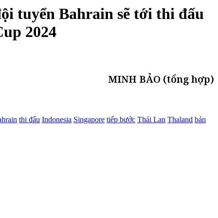
i tuyển Bahrain sẽ tới thi đấu
Cup 2024
MINH BẢO (tổng hợp)
hrain
thi đấu
Indonesia
Singapore
tiếp bước
Thái Lan
Thaland
bán