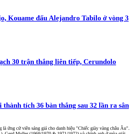
lejo, Kouame đấu Alejandro Tabilo ở vòng 3
ạch 30 trận thắng liên tiếp, Cerundolo
thành tích 36 bàn thắng sau 32 lần ra sân
ng là ứng cử viên sáng giá cho danh hiệu "Chiếc giày vàng châu Âu".
21), Gerd Muller (1969/1970 & 1971/1972) và chính anh ở mùa giải