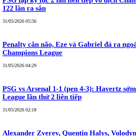
PSG lập kỷ lục 2 lần liên tiếp vô địch Ch
122 lần ra sân
31/05/2026 05:56
Penalty cân não, Eze và Gabriel đá ra ngoà
Champions League
31/05/2026 04:29
PSG vs Arsenal 1-1 (pen 4-3): Havertz sớ
League lần thứ 2 liên tiếp
31/05/2026 02:18
Alexander Zverev, Quentin Halys, Volodymy