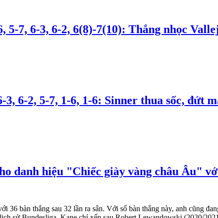
 5-7, 6-3, 6-2, 6(8)-7(10): Thắng nhọc Val
, 6-2, 5-7, 1-6, 1-6: Sinner thua sốc, đứt m
ho danh hiệu "Chiếc giày vàng châu Âu" với 
với 36 bàn thắng sau 32 lần ra sân. Với số bàn thắng này, anh cũng đa
rong lịch sử Bundesliga, Kane chỉ xếp sau Robert Lewandowski (2020/20