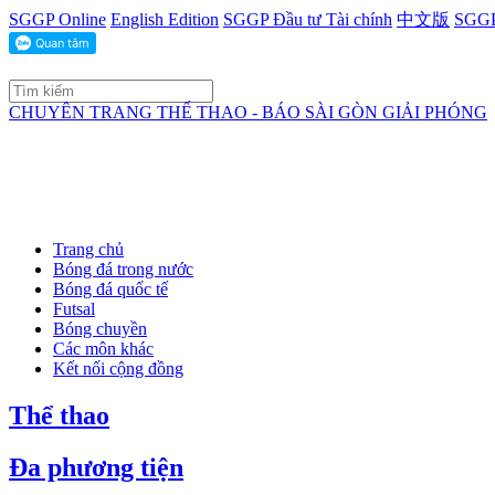
SGGP Online
English Edition
SGGP Đầu tư Tài chính
中文版
SGGP
CHUYÊN TRANG THỂ THAO - BÁO SÀI GÒN GIẢI PHÓNG
Trang chủ
Bóng đá trong nước
Bóng đá quốc tế
Futsal
Bóng chuyền
Các môn khác
Kết nối cộng đồng
Thể thao
Đa phương tiện