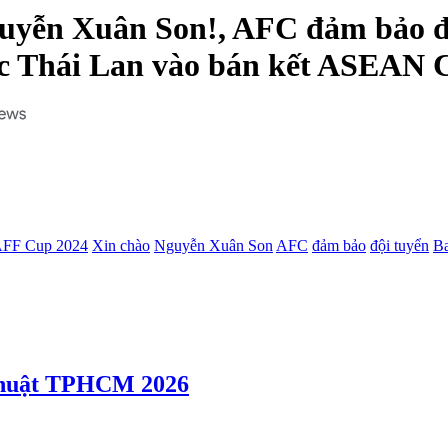
guyễn Xuân Son!, AFC đảm bảo độ
ước Thái Lan vào bán kết ASEAN 
FF Cup 2024
Xin chào
Nguyễn Xuân Son
AFC
đảm bảo
đội tuyển
Ba
 thuật TPHCM 2026