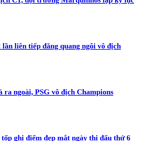
địch C1, đội trưởng Marquinhos lập kỷ lục
lần liên tiếp đăng quang ngôi vô địch
đá ra ngoài, PSG vô địch Champions
 tốp ghi điểm đẹp mắt ngày thi đấu thứ 6