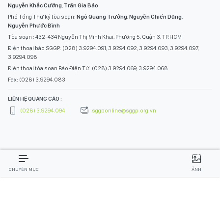
Nguyễn Khắc Cường
,
Trần Gia Bảo
Phó Tổng Thư ký tòa soạn:
Ngô Quang Trưởng
,
Nguyễn Chiến Dũng
,
Nguyễn Phước Bình
Tòa soạn : 432-434 Nguyễn Thị Minh Khai, Phường 5, Quận 3, TP.HCM
Điện thoại báo SGGP: (028) 3.9294.091, 3.9294.092, 3.9294.093, 3.9294.097,
3.9294.098
Điện thoại tòa soạn Báo Điện Tử: (028) 3.9294.069, 3.9294.068
Fax: (028) 3.9294.083
LIÊN HỆ QUẢNG CÁO :
(028) 3.9294.094
sggponline@sggp.org.vn
CHUYÊN MỤC
ẢNH