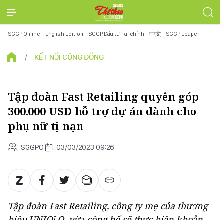
SGGP Online
English Edition
SGGP Đầu tư Tài chính
中文
SGGP Epaper
KẾT NỐI CỘNG ĐỒNG
Tập đoàn Fast Retailing quyên góp
300.000 USD hỗ trợ dự án dành cho
phụ nữ tị nạn
SGGPO
03/03/2023 09:26
Tập đoàn Fast Retailing, công ty mẹ của thương
hiệu UNIQLO, vừa công bố sẽ thực hiện khoản