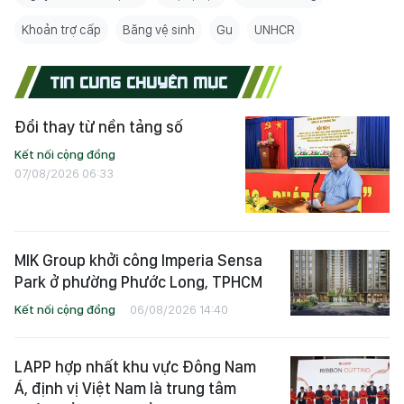
Khoản trợ cấp
Băng vệ sinh
Gu
UNHCR
TIN CÙNG CHUYÊN MỤC
Đổi thay từ nền tảng số
Kết nối cộng đồng
07/08/2026 06:33
MIK Group khởi công Imperia Sensa
Park ở phường Phước Long, TPHCM
Kết nối cộng đồng
06/08/2026 14:40
LAPP hợp nhất khu vực Đông Nam
Á, định vị Việt Nam là trung tâm