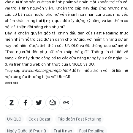
vào quá trình sản xuất tạo thành phẩm và nhận một khoản trợ cấp với
vai trò là tình nguyện viên. Khoản trợ cấp này đáp ứng những nhu
cầu cơ bản của người phụ nữ về vệ sinh cá nhân cùng các nhu yếu
phẩm khác trong trại tị nạn, qua đó xây dựng kỹ năng và tạo thêm cơ
hội cải thiện đời sống cho phụ nữ.
Đây là khoản quyên góp tài chính đầu tiên của Fast Retailing thực
hiện nhằm hỗ trợ các dự án dành cho nữ giới, với niềm tin rằng dự án
này thể hiện được tinh thần của UNIQLO và GU thông qua sứ mệnh
“Trao nụ cười đến phụ nữ trên khắp thế giới”. Thông tin chi tiết về
sáng kiến ​​này được công bố tại các cửa hàng từ ngày 3 đến ngày 16-
3, và trên trang web chính thức của UNIQLO và GU.
Truy cập
www.unhcr.org/uniqlo.html
để tìm hiểu thêm về mối liên hệ
hợp tác giữa thương hiệu với UNHCR.
VÂN AN
UNIQLO
Cox's Bazar
Tập đoàn Fast Retailing
Ngày Quốc tế Phụ nữ
Trại tị nạn
Fast Retailing