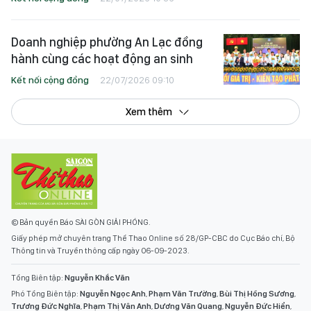
Doanh nghiệp phường An Lạc đồng
hành cùng các hoạt động an sinh
Kết nối cộng đồng
22/07/2026 09:10
Xem thêm
© Bản quyền Báo SÀI GÒN GIẢI PHÓNG.
Giấy phép mở chuyên trang Thể Thao Online số 28/GP-CBC do Cục Báo chí, Bộ
Thông tin và Truyền thông cấp ngày 06-09-2023.
Tổng Biên tập:
Nguyễn Khắc Văn
Phó Tổng Biên tập:
Nguyễn Ngọc Anh
,
Phạm Văn Trường
,
Bùi Thị Hồng Sương
,
Trương Đức Nghĩa
,
Phạm Thị Vân Anh
,
Dương Văn Quang
,
Nguyễn Đức Hiển
,