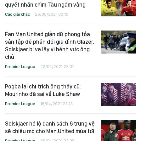
quyết nhấn chìm Tàu ngầm vàng
Các giải khác
26/05/2021 00:10
Fan Man United giận dữ phong tỏa
sân tập để phản đối gia đình Glazer,
Solskjaer bị vạ lây vì bênh vực ông
chủ
Premier League
22/04/2021 23:02
Pogba lại chỉ trích ông thầy cũ:
Mourinho đã sai về Luke Shaw
Premier League
16/04/2021 23:13
Solskjaer hé lộ danh sách 6 trung vệ
sẽ chiêu mộ cho Man.United mùa tới
Premier League
08/04/2021 23:08