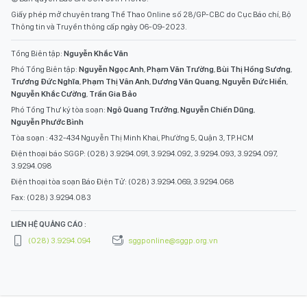
Giấy phép mở chuyên trang Thể Thao Online số 28/GP-CBC do Cục Báo chí, Bộ
Thông tin và Truyền thông cấp ngày 06-09-2023.
Tổng Biên tập:
Nguyễn Khắc Văn
Phó Tổng Biên tập:
Nguyễn Ngọc Anh
,
Phạm Văn Trường
,
Bùi Thị Hồng Sương
,
Trương Đức Nghĩa
,
Phạm Thị Vân Anh
,
Dương Văn Quang
,
Nguyễn Đức Hiển
,
Nguyễn Khắc Cường
,
Trần Gia Bảo
Phó Tổng Thư ký tòa soạn:
Ngô Quang Trưởng
,
Nguyễn Chiến Dũng
,
Nguyễn Phước Bình
Tòa soạn : 432-434 Nguyễn Thị Minh Khai, Phường 5, Quận 3, TP.HCM
Điện thoại báo SGGP: (028) 3.9294.091, 3.9294.092, 3.9294.093, 3.9294.097,
3.9294.098
Điện thoại tòa soạn Báo Điện Tử: (028) 3.9294.069, 3.9294.068
Fax: (028) 3.9294.083
LIÊN HỆ QUẢNG CÁO :
(028) 3.9294.094
sggponline@sggp.org.vn