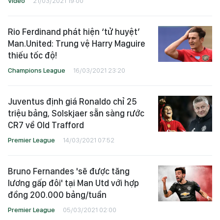
Video
21/03/2021 19:00
Rio Ferdinand phát hiện ‘tử huyệt’
Man.United: Trung vệ Harry Maguire
thiếu tốc độ!
Champions League
16/03/2021 23:20
Juventus định giá Ronaldo chỉ 25
triệu bảng, Solskjaer sẵn sàng rước
CR7 về Old Trafford
Premier League
14/03/2021 07:52
Bruno Fernandes 'sẽ được tăng
lương gấp đôi' tại Man Utd với hợp
đồng 200.000 bảng/tuần
Premier League
05/03/2021 02:00