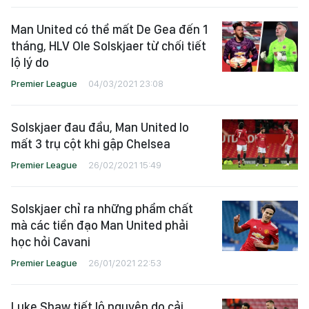
Man United có thể mất De Gea đến 1
tháng, HLV Ole Solskjaer từ chối tiết
lộ lý do
Premier League
04/03/2021 23:08
Solskjaer đau đầu, Man United lo
mất 3 trụ cột khi gập Chelsea
Premier League
26/02/2021 15:49
Solskjaer chỉ ra những phẩm chất
mà các tiền đạo Man United phải
học hỏi Cavani
Premier League
26/01/2021 22:53
Luke Shaw tiết lộ nguyên do cải