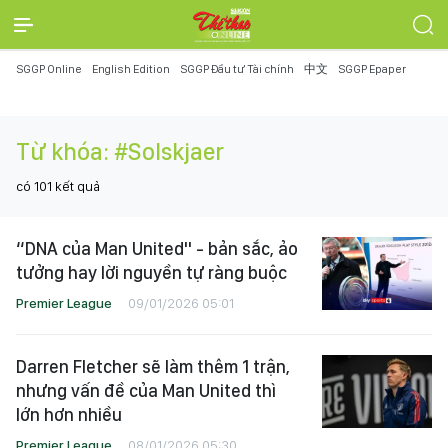
SGGP Online
English Edition
SGGP Đầu tư Tài chính
中文
SGGP Epaper
Từ khóa:
#Solskjaer
có
101
kết quả
“DNA của Man United" - bản sắc, ảo
tưởng hay lời nguyền tự ràng buộc
Premier League
09/01/2026 05:01
Darren Fletcher sẽ làm thêm 1 trận,
nhưng vấn đề của Man United thì
lớn hơn nhiều
Premier League
08/01/2026 05:30