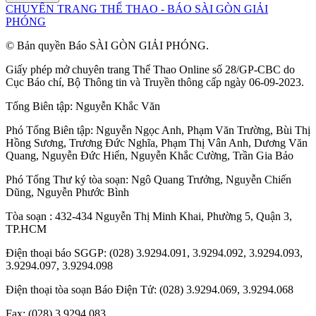
CHUYÊN TRANG THỂ THAO - BÁO SÀI GÒN GIẢI
PHÓNG
© Bản quyền Báo SÀI GÒN GIẢI PHÓNG.
Giấy phép mở chuyên trang Thể Thao Online số 28/GP-CBC do
Cục Báo chí, Bộ Thông tin và Truyền thông cấp ngày 06-09-2023.
Tổng Biên tập:
Nguyễn Khắc Văn
Phó Tổng Biên tập:
Nguyễn Ngọc Anh
,
Phạm Văn Trường
,
Bùi Thị
Hồng Sương
,
Trương Đức Nghĩa
,
Phạm Thị Vân Anh
,
Dương Văn
Quang
,
Nguyễn Đức Hiển
,
Nguyễn Khắc Cường
,
Trần Gia Bảo
Phó Tổng Thư ký tòa soạn:
Ngô Quang Trưởng
,
Nguyễn Chiến
Dũng
,
Nguyễn Phước Bình
Tòa soạn : 432-434 Nguyễn Thị Minh Khai, Phường 5, Quận 3,
TP.HCM
Điện thoại báo SGGP: (028) 3.9294.091, 3.9294.092, 3.9294.093,
3.9294.097, 3.9294.098
Điện thoại tòa soạn Báo Điện Tử: (028) 3.9294.069, 3.9294.068
Fax: (028) 3.9294.083