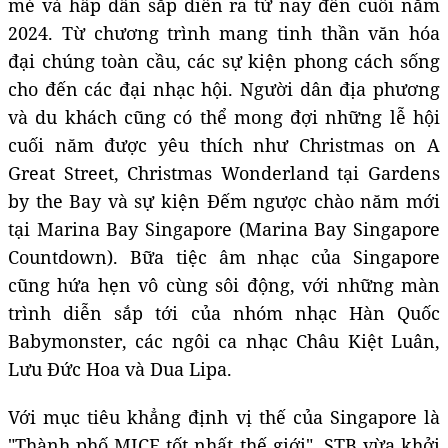
mẻ và hấp dẫn sắp diễn ra từ nay đến cuối năm
2024. Từ chương trình mang tinh thần văn hóa
đại chúng toàn cầu, các sự kiện phong cách sống
cho đến các đại nhạc hội. Người dân địa phương
và du khách cũng có thể mong đợi những lễ hội
cuối năm được yêu thích như Christmas on A
Great Street, Christmas Wonderland tại Gardens
by the Bay và sự kiện Đếm ngược chào năm mới
tại Marina Bay Singapore (Marina Bay Singapore
Countdown). Bữa tiệc âm nhạc của Singapore
cũng hứa hẹn vô cùng sôi động, với những màn
trình diễn sắp tới của nhóm nhạc Hàn Quốc
Babymonster, các ngôi ca nhạc Châu Kiệt Luân,
Lưu Đức Hoa và Dua Lipa.
Với mục tiêu khẳng định vị thế của Singapore là
"Thành phố MICE tốt nhất thế giới", STB vừa khởi