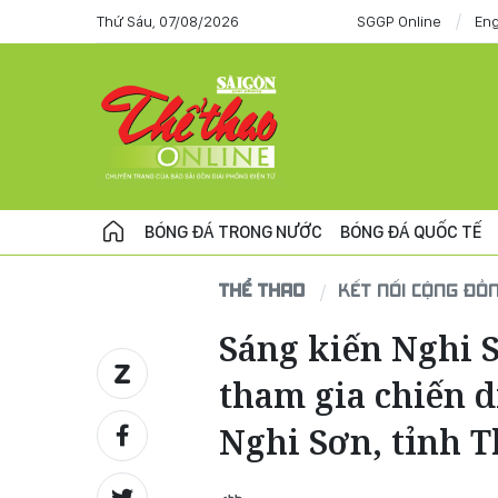
Thứ Sáu, 07/08/2026
SGGP Online
Eng
BÓNG ĐÁ TRONG NƯỚC
BÓNG ĐÁ QUỐC TẾ
THỂ THAO
KẾT NỐI CỘNG ĐỒ
Sáng kiến Nghi 
tham gia chiến d
Nghi Sơn, tỉnh 