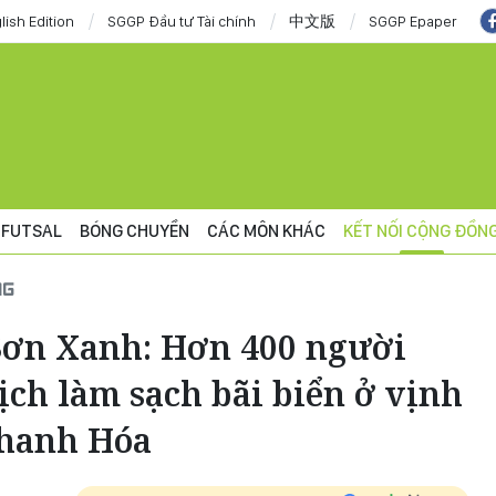
lish Edition
SGGP Đầu tư Tài chính
中文版
SGGP Epaper
FUTSAL
BÓNG CHUYỀN
CÁC MÔN KHÁC
KẾT NỐI CỘNG ĐỒN
NG
Sơn Xanh: Hơn 400 người
ịch làm sạch bãi biển ở vịnh
Thanh Hóa