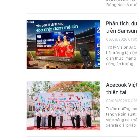
Đông Nam Á dưới
Phân tích, d
trên Samsun
05/08/2026 01:3
Trợ lý Vision A
bắt tường tận lị
gian thực, mang
cùng ấn tượng.
Acecook Việ
thiên tai
03/08/2026 04:3
Trước những tác 
tăng về tần suất
việc nâng cao n
xem là giải pháp 