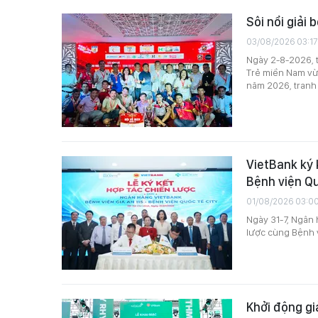
Sôi nổi giải
03/08/2026 03:17
Ngày 2-8-2026, 
Trẻ miền Nam vừ
năm 2026, tranh
VietBank ký 
Bệnh viện Qu
01/08/2026 03:0
Ngày 31-7, Ngân 
lược cùng Bệnh v
Khởi động gi