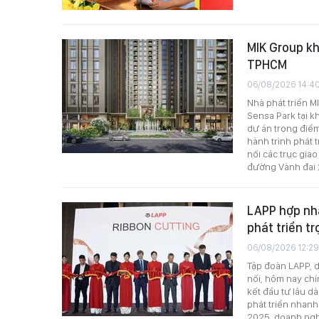
MIK Group kh
TPHCM
06/08/2026 14:4
Nhà phát triển M
Sensa Park tại 
dự án trọng điểm
hành trình phát t
nối các trục gia
đường Vành đai 
LAPP hợp nhấ
phát triển t
06/08/2026 12:29
Tập đoàn LAPP, d
nối, hôm nay chí
kết đầu tư lâu d
phát triển nhanh
2025, doanh ngh