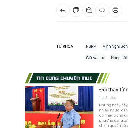
TỪ KHÓA
NSRP
Vịnh Nghi Sơn
Giữ vai trò
Nòng cốt
TIN CÙNG CHUYÊN MỤC
Đổi thay từ 
1 giờ trước
Những ngày này,
nhiều người dân 
đổi thay trong g
phương đang từn
chính quyền số 