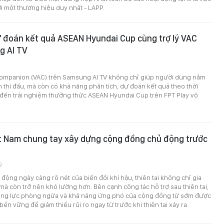
 một thương hiệu duy nhất - LAPP.
ự đoán kết quả ASEAN Hyundai Cup cùng trợ lý VAC
g AI TV
0
I Companion (VAC) trên Samsung AI TV không chỉ giúp người dùng nắm
ch thi đấu, mà còn có khả năng phân tích, dự đoán kết quả theo thời
 đến trải nghiệm thưởng thức ASEAN Hyundai Cup trên FPT Play vô
t Nam chung tay xây dựng cộng đồng chủ động trước
9
động ngày càng rõ nét của biến đổi khí hậu, thiên tai không chỉ gia
 mà còn trở nên khó lường hơn. Bên cạnh công tác hỗ trợ sau thiên tai,
ăng lực phòng ngừa và khả năng ứng phó của cộng đồng từ sớm được
bền vững để giảm thiểu rủi ro ngay từ trước khi thiên tai xảy ra.