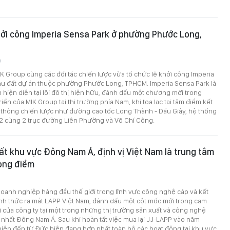
ởi công Imperia Sensa Park ở phường Phước Long,
0
IK Group cùng các đối tác chiến lược vừa tổ chức lễ khởi công Imperia
khu đất dự án thuộc phường Phước Long, TPHCM. Imperia Sensa Park là
 hiện diện tại lõi đô thị hiện hữu, đánh dấu một chương mới trong
riển của MIK Group tại thị trường phía Nam, khi tọa lạc tại tâm điểm kết
o thông chiến lược như đường cao tốc Long Thành - Dầu Giây, hệ thống
2 cùng 2 trục đường Liên Phường và Võ Chí Công.
t khu vực Đông Nam Á, định vị Việt Nam là trung tâm
rọng điểm
oanh nghiệp hàng đầu thế giới trong lĩnh vực công nghệ cáp và kết
nh thức ra mắt LAPP Việt Nam, đánh dấu một cột mốc mới trong cam
ài của công ty tại một trong những thị trường sản xuất và công nghệ
 nhất Đông Nam Á. Sau khi hoàn tất việc mua lại JJ-LAPP vào năm
iệp đến từ Đức hiện đang hợp nhất toàn bộ các hoạt động tại khu vực