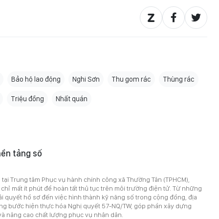
Bảo hộ lao động
Nghi Sơn
Thu gom rác
Thùng rác
Triệu đồng
Nhất quán
nền tảng số
 tại Trung tâm Phục vụ hành chính công xã Thường Tân (TPHCM),
chỉ mất ít phút để hoàn tất thủ tục trên môi trường điện tử. Từ những
iải quyết hồ sơ đến việc hình thành kỹ năng số trong cộng đồng, địa
g bước hiện thực hóa Nghị quyết 57-NQ/TW, góp phần xây dựng
và nâng cao chất lượng phục vụ nhân dân.