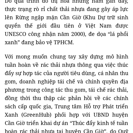
Do quá trình đô thị hóa những năm gần đây,
thực trạng rò rỉ chất thải nhựa đang gây áp lực
lên Rừng ngập mặn Cần Giờ (Khu Dự trữ sinh
quyển thế giới đầu tiên ở Việt Nam được
UNESCO công nhận năm 2000), đe dọa “lá phổi
xanh” đang bảo vệ TPHCM.
Với mong muốn chung tay xây dựng mô hình
tuần hoàn về rác thải nhựa thông qua việc thúc
đẩy sự hợp tác của người tiêu dùng, cá nhân thu
gom, doanh nghiệp tái chế và chính quyền địa
phương trong công tác thu gom, tái chế rác thải,
đồng thời thu thập các phản hồi về các chính
sách cấp quốc gia, Trung tâm Hỗ trợ Phát triển
Xanh (GreenHub) phối hợp với UBND huyện
Cần Giờ triển khai dự án “Thúc đẩy kinh tế tuần
hoàn rác thải nhựa tại huyện Cần Giờ”, do Quỹ