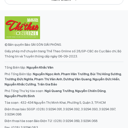
© Bản quyền Báo SÀI GÒN GIẢI PHÓNG.
Giấy phép mở chuyên trang Thể Thao Online số 28/GP-CBC do Cục Báo chí, Bộ
Thông tin và Truyền thông cấp ngày 06-09-2023.
Tổng Biên tập:
Nguyễn Khắc Văn
Phó Tổng Biên tập:
Nguyễn Ngọc Anh
,
Phạm Văn Trường
,
Bùi Thị Hồng Sương
,
Trương Đức Nghĩa
,
Phạm Thị Vân Anh
,
Dương Văn Quang
,
Nguyễn Đức Hiển
,
Nguyễn Khắc Cường
,
Trần Gia Bảo
Phó Tổng Thư ký tòa soạn:
Ngô Quang Trưởng
,
Nguyễn Chiến Dũng
,
Nguyễn Phước Bình
Tòa soạn : 432-434 Nguyễn Thị Minh Khai, Phường 5, Quận 3, TP.HCM
Điện thoại báo SGGP: (028) 3.9294.091, 3.9294.092, 3.9294.093, 3.9294.097,
3.9294.098
Điện thoại tòa soạn Báo Điện Tử: (028) 3.9294.069, 3.9294.068
Fax: (028) 3.9294.083