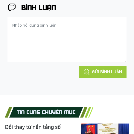
BÌNH LUẬN
GỬI BÌNH LUẬN
TIN CÙNG CHUYÊN MỤC
Đổi thay từ nền tảng số