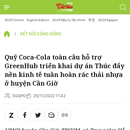
SGGP Online
English Edition
SGGP Đầu tư Tài chính
中文
SGGP Epaper
KẾT NỐI CỘNG ĐỒNG
Quỹ Coca-Cola toàn cầu hỗ trợ
GreenHub triển khai dự án Thúc đẩy
nền kinh tế tuần hoàn rác thải nhựa
ở huyện Cần Giờ
SGGPO
25/11/2022 11:42