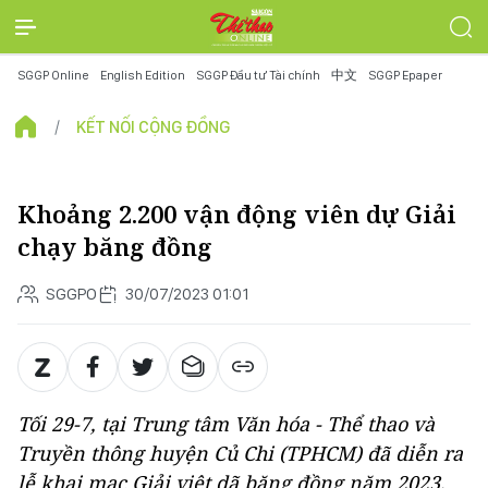
SGGP Online
English Edition
SGGP Đầu tư Tài chính
中文
SGGP Epaper
KẾT NỐI CỘNG ĐỒNG
Khoảng 2.200 vận động viên dự Giải
chạy băng đồng
SGGPO
30/07/2023 01:01
Tối 29-7, tại Trung tâm Văn hóa - Thể thao và
Truyền thông huyện Củ Chi (TPHCM) đã diễn ra
lễ khai mạc Giải việt dã băng đồng năm 2023,