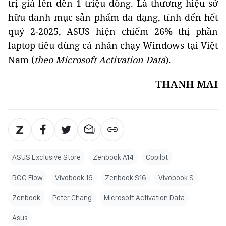
trị giá lên đến 1 triệu đồng. Là thương hiệu sở
hữu danh mục sản phẩm đa dạng, tính đến hết
quý 2-2025, ASUS hiện chiếm 26% thị phần
laptop tiêu dùng cá nhân chạy Windows tại Việt
Nam (
theo Microsoft Activation Data
).
THANH MAI
ASUS Exclusive Store
Zenbook A14
Copilot
ROG Flow
Vivobook 16
Zenbook S16
Vivobook S
Zenbook
Peter Chang
Microsoft Activation Data
Asus