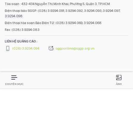
Tòa soạn : 432-434 Nguyễn Thị Minh Khai, Phường 5, Quận 3, TP.HCM
Điện thoại báo SGGP: (028) 3.9294.091, 3.9294.092, 3.9294.093, 3.9294.097,
3.9294.098
Điện thoại tòa soạn Báo Điện Tử: (028) 3.9294.069, 3.9294.068
Fax: (028) 3.9294.083
LIÊN HỆ QUẢNG CÁO :
(028) 3.9294.094
sggponline@sggp.org.vn
CHUYÊN MỤC
ẢNH