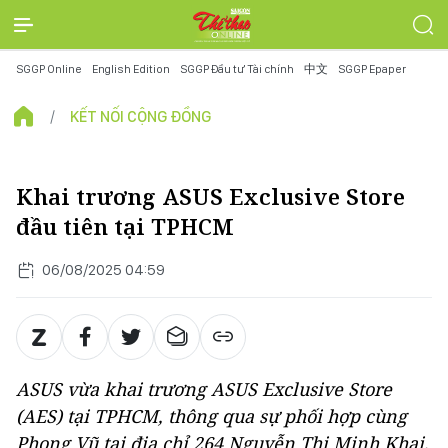
SGGP Online
English Edition
SGGP Đầu tư Tài chính
中文
SGGP Epaper
KẾT NỐI CỘNG ĐỒNG
Khai trương ASUS Exclusive Store
đầu tiên tại TPHCM
06/08/2025 04:59
ASUS vừa khai trương ASUS Exclusive Store
(AES) tại TPHCM, thông qua sự phối hợp cùng
Phong Vũ tại địa chỉ 264 Nguyễn Thị Minh Khai,