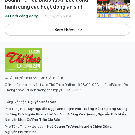
hành cùng các hoạt động an sinh
Kết nối cộng đồng
22/07/2026 09:10
Xem thêm
© Bản quyền Báo SÀI GÒN GIẢI PHÓNG.
Giấy phép mở chuyên trang Thể Thao Online số 28/GP-CBC do Cục Báo chí, Bộ
Thông tin và Truyền thông cấp ngày 06-09-2023.
Tổng Biên tập:
Nguyễn Khắc Văn
Phó Tổng Biên tập:
Nguyễn Ngọc Anh
,
Phạm Văn Trường
,
Bùi Thị Hồng Sương
,
Trương Đức Nghĩa
,
Phạm Thị Vân Anh
,
Dương Văn Quang
,
Nguyễn Đức Hiển
,
Nguyễn Khắc Cường
,
Trần Gia Bảo
Phó Tổng Thư ký tòa soạn:
Ngô Quang Trưởng
,
Nguyễn Chiến Dũng
,
Nguyễn Phước Bình