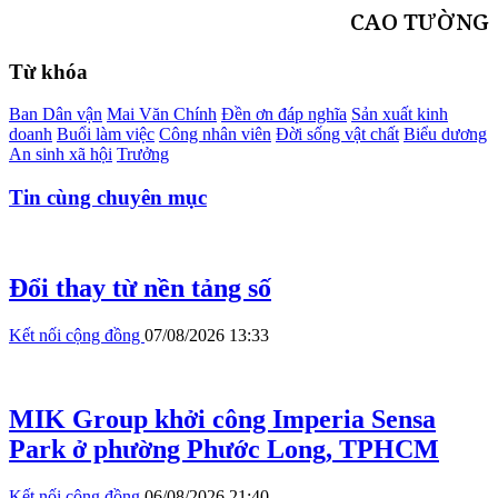
CAO TƯỜNG
Từ khóa
Ban Dân vận
Mai Văn Chính
Đền ơn đáp nghĩa
Sản xuất kinh
doanh
Buổi làm việc
Công nhân viên
Đời sống vật chất
Biểu dương
An sinh xã hội
Trưởng
Tin cùng chuyên mục
Đổi thay từ nền tảng số
Kết nối cộng đồng
07/08/2026 13:33
MIK Group khởi công Imperia Sensa
Park ở phường Phước Long, TPHCM
Kết nối cộng đồng
06/08/2026 21:40