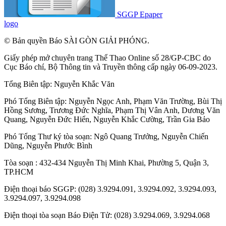
SGGP Epaper
logo
© Bản quyền Báo SÀI GÒN GIẢI PHÓNG.
Giấy phép mở chuyên trang Thể Thao Online số 28/GP-CBC do
Cục Báo chí, Bộ Thông tin và Truyền thông cấp ngày 06-09-2023.
Tổng Biên tập:
Nguyễn Khắc Văn
Phó Tổng Biên tập:
Nguyễn Ngọc Anh
,
Phạm Văn Trường
,
Bùi Thị
Hồng Sương
,
Trương Đức Nghĩa
,
Phạm Thị Vân Anh
,
Dương Văn
Quang
,
Nguyễn Đức Hiển
,
Nguyễn Khắc Cường
,
Trần Gia Bảo
Phó Tổng Thư ký tòa soạn:
Ngô Quang Trưởng
,
Nguyễn Chiến
Dũng
,
Nguyễn Phước Bình
Tòa soạn : 432-434 Nguyễn Thị Minh Khai, Phường 5, Quận 3,
TP.HCM
Điện thoại báo SGGP: (028) 3.9294.091, 3.9294.092, 3.9294.093,
3.9294.097, 3.9294.098
Điện thoại tòa soạn Báo Điện Tử: (028) 3.9294.069, 3.9294.068