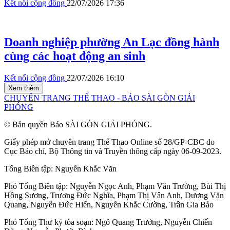
Kết nối cộng đồng
22/07/2026 17:36
Doanh nghiệp phường An Lạc đồng hành
cùng các hoạt động an sinh
Kết nối cộng đồng
22/07/2026 16:10
Xem thêm
CHUYÊN TRANG THỂ THAO - BÁO SÀI GÒN GIẢI
PHÓNG
© Bản quyền Báo SÀI GÒN GIẢI PHÓNG.
Giấy phép mở chuyên trang Thể Thao Online số 28/GP-CBC do
Cục Báo chí, Bộ Thông tin và Truyền thông cấp ngày 06-09-2023.
Tổng Biên tập:
Nguyễn Khắc Văn
Phó Tổng Biên tập:
Nguyễn Ngọc Anh
,
Phạm Văn Trường
,
Bùi Thị
Hồng Sương
,
Trương Đức Nghĩa
,
Phạm Thị Vân Anh
,
Dương Văn
Quang
,
Nguyễn Đức Hiển
,
Nguyễn Khắc Cường
,
Trần Gia Bảo
Phó Tổng Thư ký tòa soạn:
Ngô Quang Trưởng
,
Nguyễn Chiến