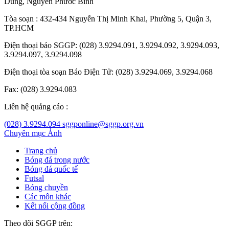
Dũng
,
Nguyễn Phước Bình
Tòa soạn : 432-434 Nguyễn Thị Minh Khai, Phường 5, Quận 3,
TP.HCM
Điện thoại báo SGGP: (028) 3.9294.091, 3.9294.092, 3.9294.093,
3.9294.097, 3.9294.098
Điện thoại tòa soạn Báo Điện Tử: (028) 3.9294.069, 3.9294.068
Fax: (028) 3.9294.083
Liên hệ quảng cáo :
(028) 3.9294.094
sggponline@sggp.org.vn
Chuyên mục
Ảnh
Trang chủ
Bóng đá trong nước
Bóng đá quốc tế
Futsal
Bóng chuyền
Các môn khác
Kết nối cộng đồng
Theo dõi SGGP trên: