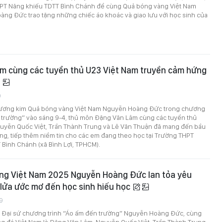
THPT Năng khiếu TDTT Bình Chánh để cùng Quả bóng vàng Việt Nam
ng Đức trao tặng những chiếc áo khoác và giao lưu với học sinh của
m cùng các tuyển thủ U23 Việt Nam truyền cảm hứng
h
9
đương kim Quả bóng vàng Việt Nam Nguyễn Hoàng Đức trong chương
n trường” vào sáng 9-4, thủ môn Đặng Văn Lâm cùng các tuyển thủ
uyễn Quốc Việt, Trần Thành Trung và Lê Văn Thuận đã mang đến bầu
ng, tiếp thêm niềm tin cho các em đang theo học tại Trường THPT
Bình Chánh (xã Bình Lợi, TPHCM).
ng Việt Nam 2025 Nguyễn Hoàng Đức lan tỏa yêu
 lửa ước mơ đến học sinh hiếu học
9
a Đại sứ chương trình “Áo ấm đến trường” Nguyễn Hoàng Đức, cùng
ng đá Việt Nam là Đặng Văn Lâm, Nguyễn Quốc Việt, Trần Thành Trung