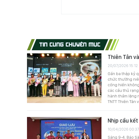
TIN CÙNG CHUYÊN MỤC
Thiên Tân và
20/07/2026 15:12
Gần ba thập kỷ q
chức thường niên
cống hiến không
các cầu thủ rạn
hành thầm lặng n
TNTT Thiên Tân 
Nhịp cầu kết
10/04/2026 00:3
Sáng 9-4, Báo Sà