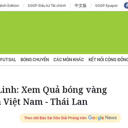
lish Edition
SGGP Đầu tư Tài chính
中文版
SGGP Epaper
FUTSAL
BÓNG CHUYỀN
CÁC MÔN KHÁC
KẾT NỐI CỘNG ĐỒN
 Linh: Xem Quả bóng vàng
 Việt Nam - Thái Lan
Theo dõi Báo Sài Gòn Giải Phóng trên