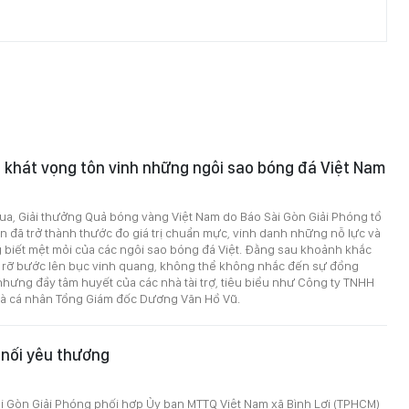
 khát vọng tôn vinh những ngôi sao bóng đá Việt Nam
ua, Giải thưởng Quả bóng vàng Việt Nam do Báo Sài Gòn Giải Phóng tổ
 đã trở thành thước đo giá trị chuẩn mực, vinh danh những nỗ lực và
 biết mệt mỏi của các ngôi sao bóng đá Việt. Đằng sau khoảnh khắc
g rỡ bước lên bục vinh quang, không thể không nhắc đến sự đồng
hưng đầy tâm huyết của các nhà tài trợ, tiêu biểu như Công ty TNHH
và cá nhân Tổng Giám đốc Dương Văn Hồ Vũ.
 nối yêu thương
7
i Gòn Giải Phóng phối hợp Ủy ban MTTQ Việt Nam xã Bình Lợi (TPHCM)