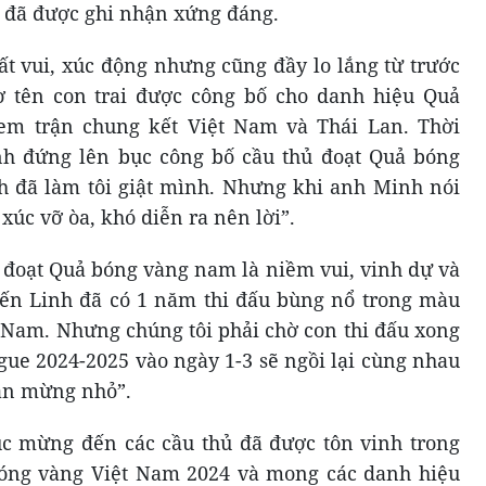
h đã được ghi nhận xứng đáng.
ất vui, xúc động nhưng cũng đầy lo lắng từ trước
ờ tên con trai được công bố cho danh hiệu Quả
em trận chung kết Việt Nam và Thái Lan. Thời
h đứng lên bục công bố cầu thủ đoạt Quả bóng
h đã làm tôi giật mình. Nhưng khi anh Minh nói
 xúc vỡ òa, khó diễn ra nên lời”.
i đoạt Quả bóng vàng nam là niềm vui, vinh dự và
Tiến Linh đã có 1 năm thi đấu bùng nổ trong màu
t Nam. Nhưng chúng tôi phải chờ con thi đấu xong
gue 2024-2025 vào ngày 1-3 sẽ ngồi lại cùng nhau
 ăn mừng nhỏ”.
úc mừng đến các cầu thủ đã được tôn vinh trong
óng vàng Việt Nam 2024 và mong các danh hiệu