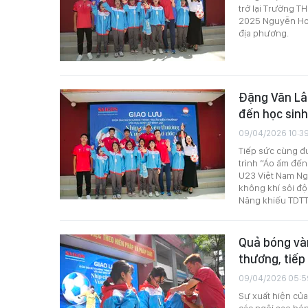
trở lại Trường 
2025 Nguyễn Hoà
địa phương.
Đặng Văn Lâ
đến học sin
09/04/2026 10:3
Tiếp sức cùng 
trình “Áo ấm đế
U23 Việt Nam Ng
không khí sôi độ
Năng khiếu TDTT 
Quả bóng và
thương, tiếp
09/04/2026 05:5
Sự xuất hiện củ
các ngôi sao bó