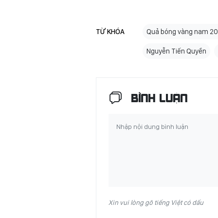
TỪ KHÓA
Quả bóng vàng nam 2
Nguyễn Tiến Quyền
BÌNH LUẬN
Xin vui lòng gõ tiếng Việt có dấu