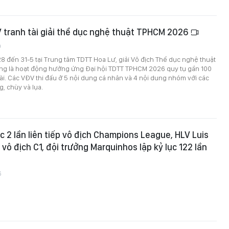
 tranh tài giải thể dục nghệ thuật TPHCM 2026
0
28 đến 31-5 tại Trung tâm TDTT Hoa Lư, giải Vô địch Thể dục nghệ thuật
g là hoạt động hưởng ứng Đại hội TDTT TPHCM 2026 quy tụ gần 100
tài. Các VĐV thi đấu ở 5 nội dung cá nhân và 4 nội dung nhóm với các
g, chùy và lụa.
ục 2 lần liên tiếp vô địch Champions League, HLV Luis
 vô địch C1, đội trưởng Marquinhos lập kỷ lục 122 lần
6