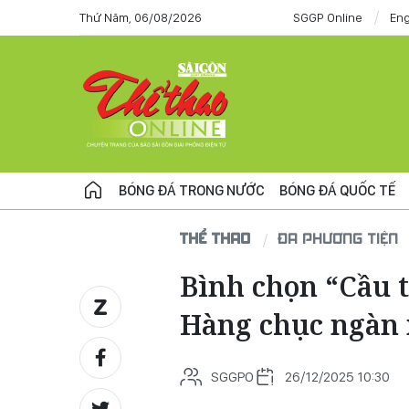
Thứ Năm, 06/08/2026
SGGP Online
Eng
BÓNG ĐÁ TRONG NƯỚC
BÓNG ĐÁ QUỐC TẾ
THỂ THAO
ĐA PHƯƠNG TIỆN
Bình chọn “Cầu t
Hàng chục ngàn
SGGPO
26/12/2025 10:30