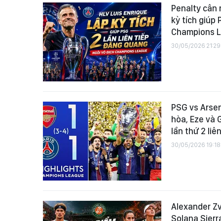
Penalty cân n
kỳ tích giúp 
Champions 
30/05/2026 21:29
PSG vs Arsen
hòa, Eze và 
lần thứ 2 liên
30/05/2026 19:18
Alexander Zv
Solana Sierr