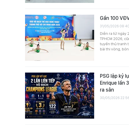
Gần 100 VĐV
31/05/2026 08:4
Diễn ra từ ngày 
TPHCM 2026, cũn
tuyển thủ tranh 
bài thi vòng, bón
PSG lập kỷ l
Enrique lần 3
ra sân
30/05/2026 22:5