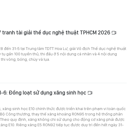
 tranh tài giải thể dục nghệ thuật TPHCM 2026
28 đến 31-5 tại Trung tâm TDTT Hoa Lư, giải Vô địch Thể dục nghệ thuật
ụ gần 100 tuyển thủ, thi đấu ở 5 nội dung cá nhân và 4 nội dung
 thi vòng, bóng, chùy và lụa.
-6: Đồng loạt sử dụng xăng sinh học
6, xăng sinh học E10 chính thức được triển khai trên phạm vi toàn quốc
ủa Bộ Công thương, thay thế xăng khoáng RON95 trong hệ thống phân
. Theo quy định, xăng không chì sử dụng cho động cơ xăng phải được
xăng E10. Riêng xăng E5 RON92 tiếp tục được duy trì đến hết ngày 31-