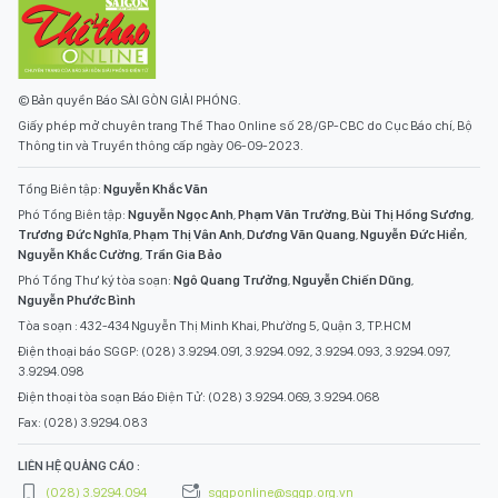
© Bản quyền Báo SÀI GÒN GIẢI PHÓNG.
Giấy phép mở chuyên trang Thể Thao Online số 28/GP-CBC do Cục Báo chí, Bộ
Thông tin và Truyền thông cấp ngày 06-09-2023.
Tổng Biên tập:
Nguyễn Khắc Văn
Phó Tổng Biên tập:
Nguyễn Ngọc Anh
,
Phạm Văn Trường
,
Bùi Thị Hồng Sương
,
Trương Đức Nghĩa
,
Phạm Thị Vân Anh
,
Dương Văn Quang
,
Nguyễn Đức Hiển
,
Nguyễn Khắc Cường
,
Trần Gia Bảo
Phó Tổng Thư ký tòa soạn:
Ngô Quang Trưởng
,
Nguyễn Chiến Dũng
,
Nguyễn Phước Bình
Tòa soạn : 432-434 Nguyễn Thị Minh Khai, Phường 5, Quận 3, TP.HCM
Điện thoại báo SGGP: (028) 3.9294.091, 3.9294.092, 3.9294.093, 3.9294.097,
3.9294.098
Điện thoại tòa soạn Báo Điện Tử: (028) 3.9294.069, 3.9294.068
Fax: (028) 3.9294.083
LIÊN HỆ QUẢNG CÁO :
(028) 3.9294.094
sggponline@sggp.org.vn