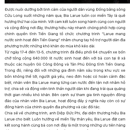
Được nuôi dưỡng bởi tình cảm của người dân vùng Đồng bằng sông
Cửu Long suốt những năm qua, Bia Larue luôn coi miền Tây là quê
hương thứ hai của mình. Với cam kết luôn song hành cùng con người
và cộng đồng nơi đây, thương hiệu này nhanh chóng phối hợp cùng
chính quyền tỉnh Tiền Giang tổ chức chương trình “Larue mang
nước sinh hoạt đến Tiền Giang” nhằm chung tay hỗ trợ người dân địa
phương trước những khó khăn do mùa khô kéo dài.
Từ ngày 17-4 đến 13-5, chương trình đã điều phối 64 chuyến xe bồn
chở tổng cộng 640.000 lít nước sinh hoạt đến với bà con tại 8 xã
thuộc các huyện Gò Công Đông và Tân Phú Đông tỉnh Tiền Giang.
Trong đó, riêng đối với những gia đình nằm sâu trong khu vực xe
bồn không thể tới, người già yếu, neo đơn hoặc có hoàn cảnh đặc
biệt, nhân viên Bia Larue mang từng can nước đến tận nơi nhằm hỗ
trợ, chia sẻ và động viên tinh thần người dân khi đang trải qua quãng
thời gian nhiều khó khăn. Bên cạnh sự tham gia tình nguyện đông
đảo của nhân viên Bia Larue, hoạt động đầy ý nghĩa này còn có sự
đồng hành của chính quyền địa phương và các đối tác.
Chia sẻ về chương trình, anh Diệp Đức Phi, đại diện thương hiệu Bia
Larue cho biết: Luôn hướng về miền Tây thân yêu, Bia Larue đặt cam
kết song hành cùng bà con nơi đây là một trong những ưu tiên hàng