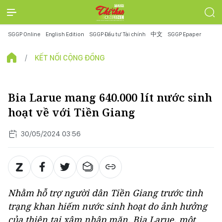
SGGP Online
English Edition
SGGP Đầu tư Tài chính
中文
SGGP Epaper
KẾT NỐI CỘNG ĐỒNG
Bia Larue mang 640.000 lít nước sinh
hoạt về với Tiền Giang
30/05/2024 03:56
Nhằm hỗ trợ người dân Tiền Giang trước tình
trạng khan hiếm nước sinh hoạt do ảnh hưởng
của thiên tai xâm nhập mặn, Bia Larue, một