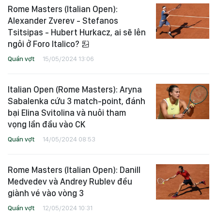
Rome Masters (Italian Open):
Alexander Zverev - Stefanos
Tsitsipas - Hubert Hurkacz, ai sẽ lên
ngôi ở Foro Italico?
Quần vợt
15/05/2024 13:06
Italian Open (Rome Masters): Aryna
Sabalenka cứu 3 match-point, đánh
bại Elina Svitolina và nuôi tham
vọng lần đầu vào CK
Quần vợt
14/05/2024 08:53
Rome Masters (Italian Open): Danill
Medvedev và Andrey Rublev đều
giành vé vào vòng 3
Quần vợt
12/05/2024 10:31