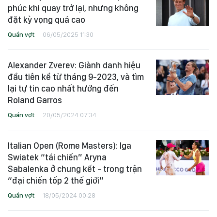
phúc khi quay trở lại, nhưng không
đặt kỳ vọng quá cao
Quần vợt
06/05/2025 11:30
Alexander Zverev: Giành danh hiệu
đầu tiên kể từ tháng 9-2023, và tìm
lại tự tin cao nhất hướng đến
Roland Garros
Quần vợt
20/05/2024 07:34
Italian Open (Rome Masters): Iga
Swiatek “tái chiến” Aryna
Sabalenka ở chung kết - trong trận
“đại chiến tốp 2 thế giới”
Quần vợt
18/05/2024 00:28