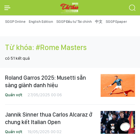
SGGP Online
English Edition
SGGP Đầu tư Tài chính
中文
SGGP Epaper
Từ khóa:
#Rome Masters
có
51
kết quả
Roland Garros 2025: Musetti sẵn
sàng giành danh hiệu
Quần vợt
27/05/2025 00:06
Jannik Sinner thua Carlos Alcaraz ở
chung kết Italian Open
Quần vợt
19/05/2025 00:02