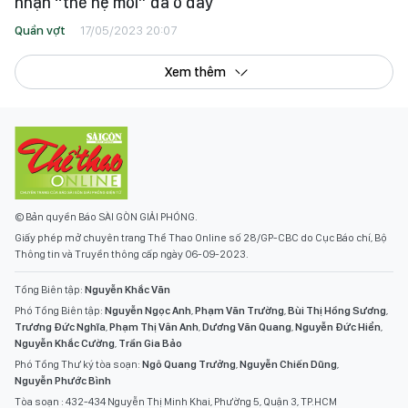
nhận “thế hệ mới” đã ở đây
Quần vợt
17/05/2023 20:07
Xem thêm
© Bản quyền Báo SÀI GÒN GIẢI PHÓNG.
Giấy phép mở chuyên trang Thể Thao Online số 28/GP-CBC do Cục Báo chí, Bộ
Thông tin và Truyền thông cấp ngày 06-09-2023.
Tổng Biên tập:
Nguyễn Khắc Văn
Phó Tổng Biên tập:
Nguyễn Ngọc Anh
,
Phạm Văn Trường
,
Bùi Thị Hồng Sương
,
Trương Đức Nghĩa
,
Phạm Thị Vân Anh
,
Dương Văn Quang
,
Nguyễn Đức Hiển
,
Nguyễn Khắc Cường
,
Trần Gia Bảo
Phó Tổng Thư ký tòa soạn:
Ngô Quang Trưởng
,
Nguyễn Chiến Dũng
,
Nguyễn Phước Bình
Tòa soạn : 432-434 Nguyễn Thị Minh Khai, Phường 5, Quận 3, TP.HCM