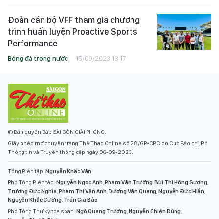
Đoàn cán bộ VFF tham gia chương
trình huấn luyện Proactive Sports
Performance
Bóng đá trong nước
15/09/2023 13:17
© Bản quyền Báo SÀI GÒN GIẢI PHÓNG.
Giấy phép mở chuyên trang Thể Thao Online số 28/GP-CBC do Cục Báo chí, Bộ
Thông tin và Truyền thông cấp ngày 06-09-2023.
Tổng Biên tập:
Nguyễn Khắc Văn
Phó Tổng Biên tập:
Nguyễn Ngọc Anh
,
Phạm Văn Trường
,
Bùi Thị Hồng Sương
,
Trương Đức Nghĩa
,
Phạm Thị Vân Anh
,
Dương Văn Quang
,
Nguyễn Đức Hiển
,
Nguyễn Khắc Cường
,
Trần Gia Bảo
Phó Tổng Thư ký tòa soạn:
Ngô Quang Trưởng
,
Nguyễn Chiến Dũng
,