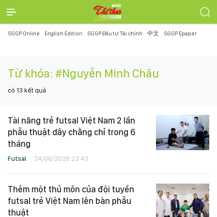
SGGP Online
English Edition
SGGP Đầu tư Tài chính
中文
SGGP Epaper
Từ khóa:
#Nguyễn Minh Châu
có
13
kết quả
Tài năng trẻ futsal Việt Nam 2 lần
phẫu thuật dây chằng chỉ trong 6
tháng
Futsal
24/06/2026 23:43
Thêm một thủ môn của đội tuyển
futsal trẻ Việt Nam lên bàn phẫu
thuật