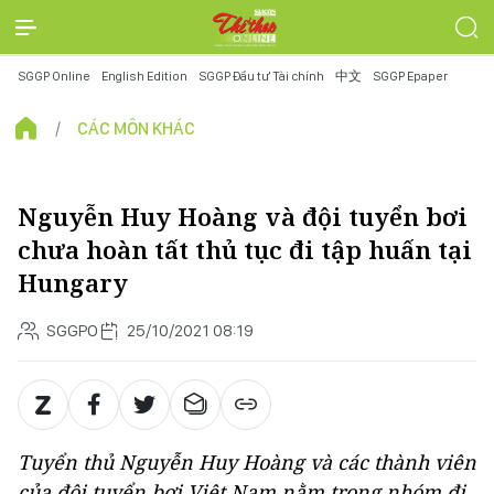
SGGP Online
English Edition
SGGP Đầu tư Tài chính
中文
SGGP Epaper
CÁC MÔN KHÁC
Nguyễn Huy Hoàng và đội tuyển bơi
chưa hoàn tất thủ tục đi tập huấn tại
Hungary
SGGPO
25/10/2021 08:19
Tuyển thủ Nguyễn Huy Hoàng và các thành viên
của đội tuyển bơi Việt Nam nằm trong nhóm đi