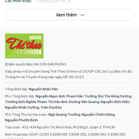
Các môn khác
03/08/2026 09:26
Xem thêm
© Bản quyền Báo SÀI GÒN GIẢI PHÓNG.
Giấy phép mở chuyên trang Thể Thao Online số 28/GP-CBC do Cục Báo chí, Bộ
Thông tin và Truyền thông cấp ngày 06-09-2023.
Tổng Biên tập:
Nguyễn Khắc Văn
Phó Tổng Biên tập:
Nguyễn Ngọc Anh
,
Phạm Văn Trường
,
Bùi Thị Hồng Sương
,
Trương Đức Nghĩa
,
Phạm Thị Vân Anh
,
Dương Văn Quang
,
Nguyễn Đức Hiển
,
Nguyễn Khắc Cường
,
Trần Gia Bảo
Phó Tổng Thư ký tòa soạn:
Ngô Quang Trưởng
,
Nguyễn Chiến Dũng
,
Nguyễn Phước Bình
Tòa soạn : 432-434 Nguyễn Thị Minh Khai, Phường 5, Quận 3, TP.HCM
Điện thoại báo SGGP: (028) 3.9294.091, 3.9294.092, 3.9294.093, 3.9294.097,