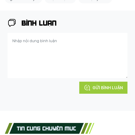
BÌNH LUẬN
GỬI BÌNH LUẬN
TIN CÙNG CHUYÊN MỤC