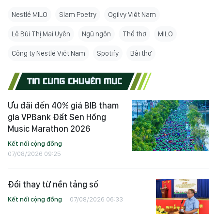
Nestlé MILO
Slam Poetry
Ogilvy Việt Nam
Lê Bùi Thị Mai Uyên
Ngũ ngôn
Thể thơ
MILO
Công ty Nestlé Việt Nam
Spotify
Bài thơ
TIN CÙNG CHUYÊN MỤC
Ưu đãi đến 40% giá BIB tham
gia VPBank Đất Sen Hồng
Music Marathon 2026
Kết nối cộng đồng
07/08/2026 09:25
Đổi thay từ nền tảng số
Kết nối cộng đồng
07/08/2026 06:33