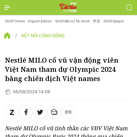
SGGP Online
English Edition
SGGP Đầu tư Tài chính
中文
SGGP Epaper
KẾT NỐI CỘNG ĐỒNG
Nestlé MILO cổ vũ vận động viên
Việt Nam tham dự Olympic 2024
bằng chiến dịch Việt names
06/08/2024 14:08
Nestlé MILO cổ vũ tinh thần các VĐV Việt Nam
tham dự Olympic Paris 2024 thông qua chiến