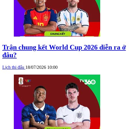
Trận chung kết World Cup 2026 diễn ra ở
đâu?
Lịch thi đấu
18/07/2026 10:00