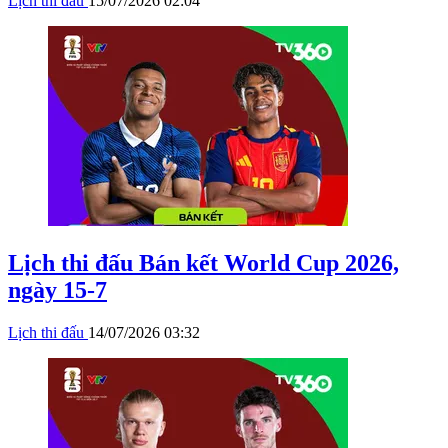
Lịch thi đấu
15/07/2026 02:04
Lịch thi đấu Bán kết World Cup 2026,
ngày 15-7
Lịch thi đấu
14/07/2026 03:32