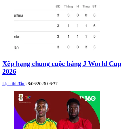
Xếp hạng chung cuộc bảng J World Cup
2026
Lịch thi đấu
28/06/2026 06:37