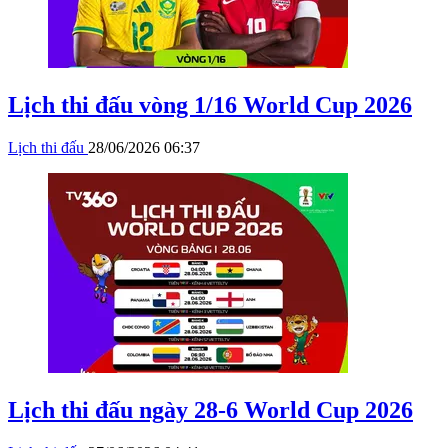
Lịch thi đấu vòng 1/16 World Cup 2026
Lịch thi đấu
28/06/2026 06:37
Lịch thi đấu ngày 28-6 World Cup 2026