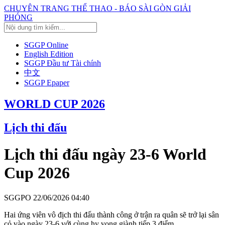
CHUYÊN TRANG THỂ THAO - BÁO SÀI GÒN GIẢI
PHÓNG
SGGP Online
English Edition
SGGP Đầu tư Tài chính
中文
SGGP Epaper
WORLD CUP 2026
Lịch thi đấu
Lịch thi đấu ngày 23-6 World
Cup 2026
SGGPO
22/06/2026 04:40
Hai ứng viên vô địch thi đấu thành công ở trận ra quân sẽ trở lại sân
cỏ vào ngày 23-6 với cùng hy vọng giành tiếp 3 điểm.