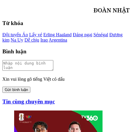
ĐOÀN NHẬT
Từ khóa
Đội tuyển Áo
Lấy vé
Erling Haaland
Đáng ngại
Sénégal
Đương
kim
Na Uy
Dễ chịu
Iraq
Argentina
Bình luận
Xin vui lòng gõ tiếng Việt có dấu
Gửi bình luận
Tin cùng chuyên mục