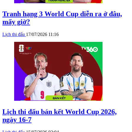
Tranh hạng 3 World Cup diễn ra ở đâu,
mấy giờ?
Lịch thi đấu
17/07/2026 11:16
Lịch thi đấu bán kết World Cup 2026,
ngày 16-7