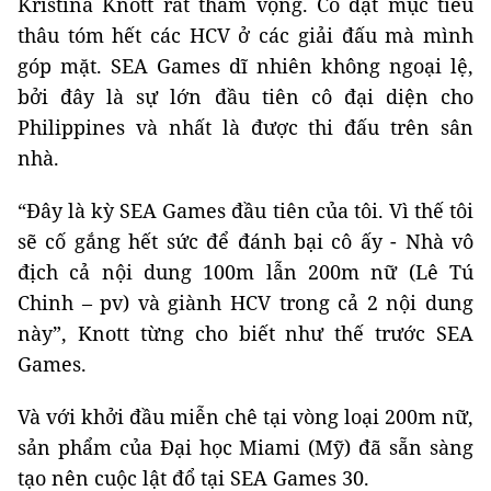
Kristina Knott rất tham vọng. Cô đặt mục tiêu
thâu tóm hết các HCV ở các giải đấu mà mình
góp mặt. SEA Games dĩ nhiên không ngoại lệ,
bởi đây là sự lớn đầu tiên cô đại diện cho
Philippines và nhất là được thi đấu trên sân
nhà.
“Đây là kỳ SEA Games đầu tiên của tôi. Vì thế tôi
sẽ cố gắng hết sức để đánh bại cô ấy - Nhà vô
địch cả nội dung 100m lẫn 200m nữ (Lê Tú
Chinh – pv) và giành HCV trong cả 2 nội dung
này”, Knott từng cho biết như thế trước SEA
Games.
Và với khởi đầu miễn chê tại vòng loại 200m nữ,
sản phẩm của Đại học Miami (Mỹ) đã sẵn sàng
tạo nên cuộc lật đổ tại SEA Games 30.