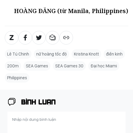
HOÀNG ĐĂNG (từ Manila, Philippines)
Lê Tú Chinh
nữ hoàng tốc độ
Kristina Knott
điền kinh
200m
SEA Games
SEA Games 30
Đại học Miami
Philippines
BÌNH LUẬN