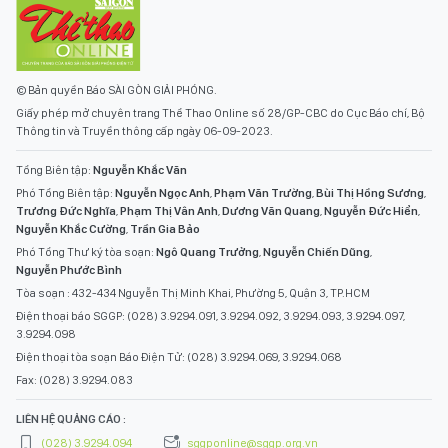
© Bản quyền Báo SÀI GÒN GIẢI PHÓNG.
Giấy phép mở chuyên trang Thể Thao Online số 28/GP-CBC do Cục Báo chí, Bộ
Thông tin và Truyền thông cấp ngày 06-09-2023.
Tổng Biên tập:
Nguyễn Khắc Văn
Phó Tổng Biên tập:
Nguyễn Ngọc Anh
,
Phạm Văn Trường
,
Bùi Thị Hồng Sương
,
Trương Đức Nghĩa
,
Phạm Thị Vân Anh
,
Dương Văn Quang
,
Nguyễn Đức Hiển
,
Nguyễn Khắc Cường
,
Trần Gia Bảo
Phó Tổng Thư ký tòa soạn:
Ngô Quang Trưởng
,
Nguyễn Chiến Dũng
,
Nguyễn Phước Bình
Tòa soạn : 432-434 Nguyễn Thị Minh Khai, Phường 5, Quận 3, TP.HCM
Điện thoại báo SGGP: (028) 3.9294.091, 3.9294.092, 3.9294.093, 3.9294.097,
3.9294.098
Điện thoại tòa soạn Báo Điện Tử: (028) 3.9294.069, 3.9294.068
Fax: (028) 3.9294.083
LIÊN HỆ QUẢNG CÁO :
(028) 3.9294.094
sggponline@sggp.org.vn