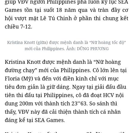
giúp VĐV người Philippines phá luôn kỷ lục SEA
Games
tồn tại suốt 18 năm qua
và tràn đầy cơ
hội vượt mặt Lê Tú Chinh ở phần thi chung kết
chiều 7-12.
Kristina Knott (giữa) được mệnh danh là “Nữ hoàng tốc độ”
mới của Philippines. Ảnh: DŨNG PHƯƠNG
Kristina Knott được mệnh danh là “Nữ hoàng
đường chạy” mới của Philippines. Cô lớn lên tại
Floria (Mỹ) và đến với điền kinh chỉ với mục
tiêu đơn giản là giữ dáng. Ngay tại giải đấu đầu
tiên thi đấu tại Philippines, cô đã đoạt HCV nội
dung 200m với thành tích 23’’63. So sánh thì
thấy, VĐV này đã cải thiện thành tích cá nhân
đáng kể tại SEA Games.