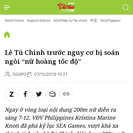
SGGP Online
English Edition
SGGP Đầu tư Tài chính
中文
SGGP Epaper
Lê Tú Chinh trước nguy cơ bị soán
ngôi “nữ hoàng tốc độ”
SGGPO
07/12/2019 10:21
Ngay ở vòng loại nội dung 200m nữ diễn ra
sáng 7-12, VĐV Philippines Kristina Marine
Knott đã phá kỷ lục SEA Games, vượt khá xa