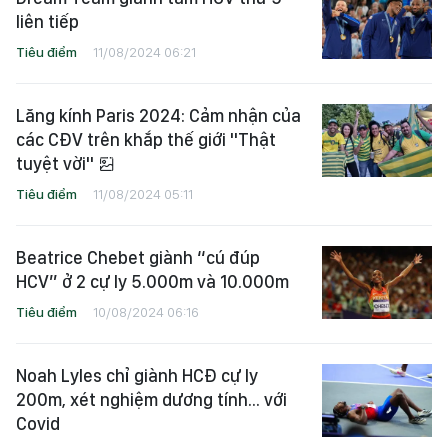
liên tiếp
Tiêu điểm
11/08/2024 06:21
Lăng kính Paris 2024: Cảm nhận của
các CĐV trên khắp thế giới "Thật
tuyệt vời"
Tiêu điểm
11/08/2024 05:11
Beatrice Chebet giành “cú đúp
HCV” ở 2 cự ly 5.000m và 10.000m
Tiêu điểm
10/08/2024 06:16
Noah Lyles chỉ giành HCĐ cự ly
200m, xét nghiệm dương tính... với
Covid