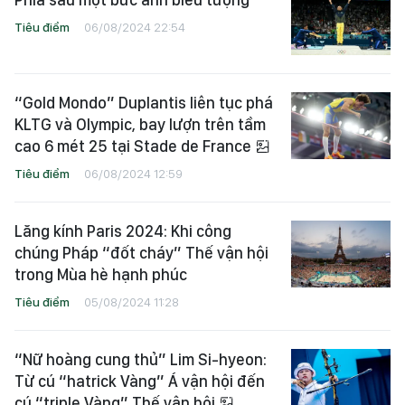
Tiêu điểm
06/08/2024 22:54
“Gold Mondo” Duplantis liên tục phá
KLTG và Olympic, bay lượn trên tầm
cao 6 mét 25 tại Stade de France
Tiêu điểm
06/08/2024 12:59
Lăng kính Paris 2024: Khi công
chúng Pháp “đốt cháy” Thế vận hội
trong Mùa hè hạnh phúc
Tiêu điểm
05/08/2024 11:28
“Nữ hoàng cung thủ” Lim Si-hyeon:
Từ cú “hatrick Vàng” Á vận hội đến
cú “triple Vàng” Thế vận hội