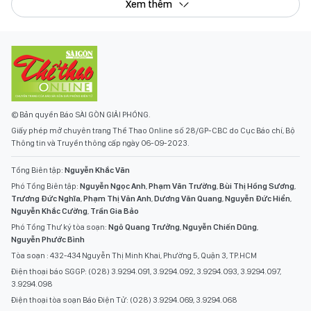
Xem thêm
© Bản quyền Báo SÀI GÒN GIẢI PHÓNG.
Giấy phép mở chuyên trang Thể Thao Online số 28/GP-CBC do Cục Báo chí, Bộ
Thông tin và Truyền thông cấp ngày 06-09-2023.
Tổng Biên tập:
Nguyễn Khắc Văn
Phó Tổng Biên tập:
Nguyễn Ngọc Anh
,
Phạm Văn Trường
,
Bùi Thị Hồng Sương
,
Trương Đức Nghĩa
,
Phạm Thị Vân Anh
,
Dương Văn Quang
,
Nguyễn Đức Hiển
,
Nguyễn Khắc Cường
,
Trần Gia Bảo
Phó Tổng Thư ký tòa soạn:
Ngô Quang Trưởng
,
Nguyễn Chiến Dũng
,
Nguyễn Phước Bình
Tòa soạn : 432-434 Nguyễn Thị Minh Khai, Phường 5, Quận 3, TP.HCM
Điện thoại báo SGGP: (028) 3.9294.091, 3.9294.092, 3.9294.093, 3.9294.097,
3.9294.098
Điện thoại tòa soạn Báo Điện Tử: (028) 3.9294.069, 3.9294.068