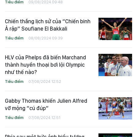
Tiêu điểm
09/08/2024 09:48
Chiến thắng lịch sử của “Chiến binh
Ả rập” Soufiane El Bakkali
Tiêu điểm
08/08/2024 09:39
HLV của Phelps đã biến Marchand
thành huyền thoại bơi lội Olympic
như thế nào?
Tiêu điểm
07/08/2024 12:52
Gabby Thomas khiến Julien Alfred
vỡ mộng “cú đúp”
Tiêu điểm
07/08/2024 12:51
Phía sau một bức ảnh biểu tượng