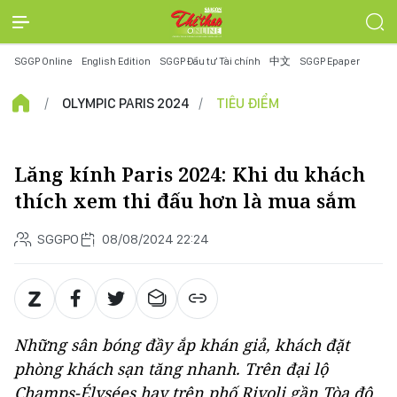
SGGP Online
English Edition
SGGP Đầu tư Tài chính
中文
SGGP Epaper
OLYMPIC PARIS 2024
TIÊU ĐIỂM
Lăng kính Paris 2024: Khi du khách
thích xem thi đấu hơn là mua sắm
SGGPO
08/08/2024 22:24
Những sân bóng đầy ắp khán giả, khách đặt
phòng khách sạn tăng nhanh. Trên đại lộ
Champs-Élysées hay trên phố Rivoli gần Tòa đô