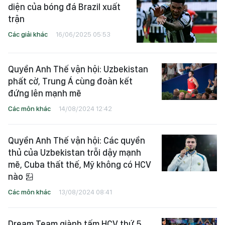
diện của bóng đá Brazil xuất
trận
Các giải khác
16/06/2025 05:53
Quyền Anh Thế vận hội: Uzbekistan
phất cờ, Trung Á cùng đoàn kết
đứng lên mạnh mẽ
Các môn khác
14/08/2024 12:42
Quyền Anh Thế vận hội: Các quyền
thủ của Uzbekistan trỗi dậy mạnh
mẽ, Cuba thất thế, Mỹ không có HCV
nào
Các môn khác
13/08/2024 08:41
Dream Team giành tấm HCV thứ 5