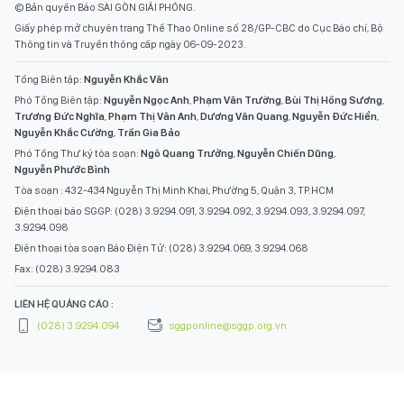
© Bản quyền Báo SÀI GÒN GIẢI PHÓNG.
Giấy phép mở chuyên trang Thể Thao Online số 28/GP-CBC do Cục Báo chí, Bộ
Thông tin và Truyền thông cấp ngày 06-09-2023.
Tổng Biên tập:
Nguyễn Khắc Văn
Phó Tổng Biên tập:
Nguyễn Ngọc Anh
,
Phạm Văn Trường
,
Bùi Thị Hồng Sương
,
Trương Đức Nghĩa
,
Phạm Thị Vân Anh
,
Dương Văn Quang
,
Nguyễn Đức Hiển
,
Nguyễn Khắc Cường
,
Trần Gia Bảo
Phó Tổng Thư ký tòa soạn:
Ngô Quang Trưởng
,
Nguyễn Chiến Dũng
,
Nguyễn Phước Bình
Tòa soạn : 432-434 Nguyễn Thị Minh Khai, Phường 5, Quận 3, TP.HCM
Điện thoại báo SGGP: (028) 3.9294.091, 3.9294.092, 3.9294.093, 3.9294.097,
3.9294.098
Điện thoại tòa soạn Báo Điện Tử: (028) 3.9294.069, 3.9294.068
Fax: (028) 3.9294.083
LIÊN HỆ QUẢNG CÁO :
(028) 3.9294.094
sggponline@sggp.org.vn