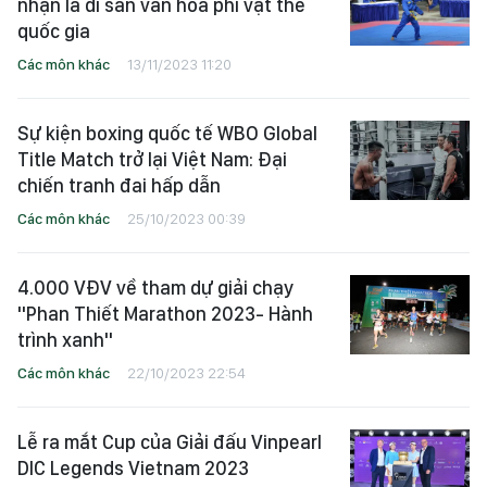
nhận là di sản văn hóa phi vật thể
quốc gia
Các môn khác
13/11/2023 11:20
Sự kiện boxing quốc tế WBO Global
Title Match trở lại Việt Nam: Đại
chiến tranh đai hấp dẫn
Các môn khác
25/10/2023 00:39
4.000 VĐV về tham dự giải chạy
"Phan Thiết Marathon 2023- Hành
trình xanh"
Các môn khác
22/10/2023 22:54
Lễ ra mắt Cup của Giải đấu Vinpearl
DIC Legends Vietnam 2023