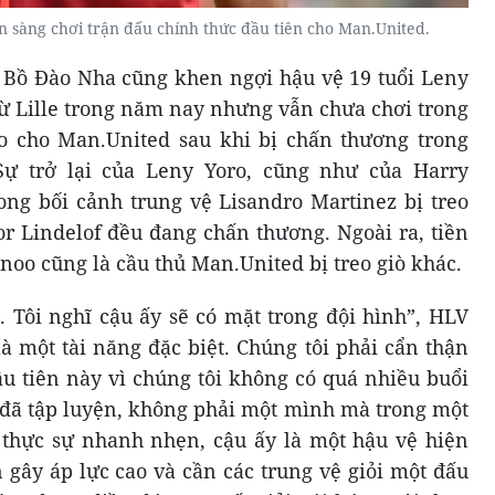
n sàng chơi trận đấu chính thức đầu tiên cho Man.United.
 Bồ Đào Nha cũng khen ngợi hậu vệ 19 tuổi Leny
từ Lille trong năm nay nhưng vẫn chưa chơi trong
o cho Man.United sau khi bị chấn thương trong
Sự trở lại của Leny Yoro, cũng như của Harry
rong bối cảnh trung vệ Lisandro Martinez bị treo
or Lindelof đều đang chấn thương. Ngoài ra, tiền
oo cũng là cầu thủ Man.United bị treo giò khác.
. Tôi nghĩ cậu ấy sẽ có mặt trong đội hình”, HLV
à một tài năng đặc biệt. Chúng tôi phải cẩn thận
 tiên này vì chúng tôi không có quá nhiều buổi
 đã tập luyện, không phải một mình mà trong một
 thực sự nhanh nhẹn, cậu ấy là một hậu vệ hiện
n gây áp lực cao và cần các trung vệ giỏi một đấu