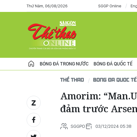
Thứ Năm, 06/08/2026
SGGP Online
Eng
BÓNG ĐÁ TRONG NƯỚC
BÓNG ĐÁ QUỐC TẾ
THỂ THAO
BÓNG ĐÁ QUỐC TẾ
Amorim: “Man.Un
đảm trước Arsen
SGGPO
03/12/2024 05:38