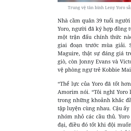
Trung vệ tân binh Leny Yoro sẵ
Nhà cầm quân 39 tuổi người
Yoro, người đã ký hợp đồng 
một trận đấu chính thức nà
giai đoạn trước mùa giải. 
Maguire, thật sự đáng giá t
giò, còn Jonny Evans và Vict
vệ phòng ngự trẻ Kobbie Main
“Thể lực của Yoro đã tốt hơn
Amorim nói. “Tôi nghĩ Yoro l
trong những khoảnh khắc đầu
tập luyện cùng nhau. Cậu ấy
nhóm nhỏ các cầu thủ. Yoro
đại, điều đó tốt khi đội muố