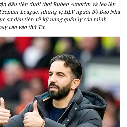
rận đầu tiên dưới thời Ruben Amorim và leo lên
 Premier League, nhưng vị HLV người Bồ Đào Nha
hực sự đầu tiên về kỹ năng quản lý của mình
ay cao vào thứ Tư.