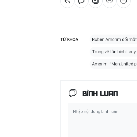
TỪ KHÓA
Ruben Amorim đối mặt v
Trung vệ tân binh Leny 
Amorim: “Man.United ph
BÌNH LUẬN