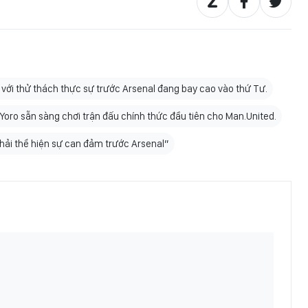
ới thử thách thực sự trước Arsenal đang bay cao vào thứ Tư.
Yoro sẵn sàng chơi trận đấu chính thức đầu tiên cho Man.United.
ải thể hiện sự can đảm trước Arsenal”