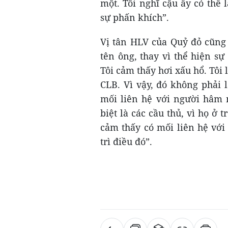
một. Tôi nghĩ cậu ấy có thể l
sự phấn khích”.
Vị tân HLV của Quỷ đỏ cũng
tên ông, thay vì thể hiện sự
Tôi cảm thấy hơi xấu hổ. Tôi 
CLB. Vì vậy, đó không phải là
mối liên hệ với người hâm 
biệt là các cầu thủ, vì họ ở 
cảm thấy có mối liên hệ với
trì điều đó”.