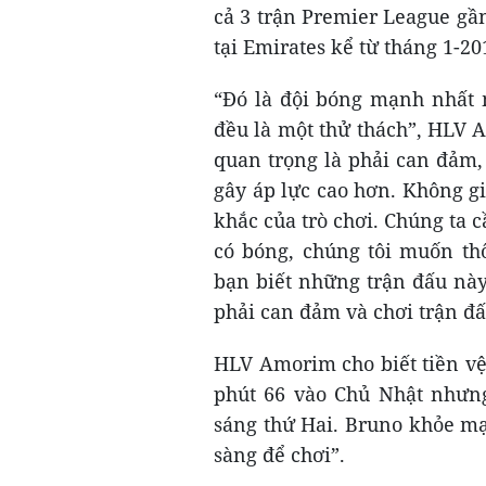
cả 3 trận Premier League gầ
tại Emirates kể từ tháng 1-20
“Đó là đội bóng mạnh nhất 
đều là một thử thách”, HLV 
quan trọng là phải can đảm,
gây áp lực cao hơn. Không g
khắc của trò chơi. Chúng ta 
có bóng, chúng tôi muốn thố
bạn biết những trận đấu này
phải can đảm và chơi trận đ
HLV Amorim cho biết tiền vệ
phút 66 vào Chủ Nhật nhưng
sáng thứ Hai. Bruno khỏe mạ
sàng để chơi”.