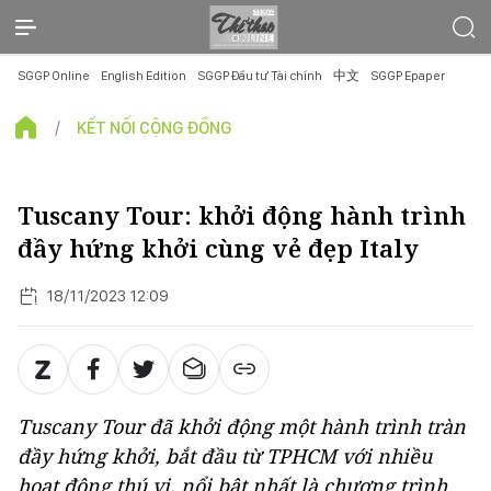
SGGP Online
English Edition
SGGP Đầu tư Tài chính
中文
SGGP Epaper
KẾT NỐI CỘNG ĐỒNG
Tuscany Tour: khởi động hành trình
đầy hứng khởi cùng vẻ đẹp Italy
18/11/2023 12:09
Tuscany Tour đã khởi động một hành trình tràn
đầy hứng khởi, bắt đầu từ TPHCM với nhiều
hoạt động thú vị, nổi bật nhất là chương trình