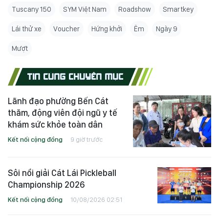
Tuscany 150
SYM Việt Nam
Roadshow
Smartkey
Lái thử xe
Voucher
Hứng khởi
Êm
Ngày 9
Mượt
TIN CÙNG CHUYÊN MỤC
Lãnh đạo phường Bến Cát
thăm, động viên đội ngũ y tế
khám sức khỏe toàn dân
Kết nối cộng đồng
9 giờ trước
Sôi nổi giải Cát Lái Pickleball
Championship 2026
Kết nối cộng đồng
10/08/2026 02:51