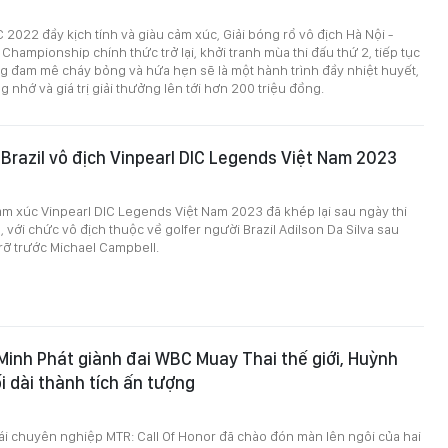
 2022 đầy kịch tính và giàu cảm xúc, Giải bóng rổ vô địch Hà Nội -
Championship chính thức trở lại, khởi tranh mùa thi đấu thứ 2, tiếp tục
 đam mê cháy bỏng và hứa hẹn sẽ là một hành trình đầy nhiệt huyết,
 nhớ và giá trị giải thưởng lên tới hơn 200 triệu đồng.
 Brazil vô địch Vinpearl DIC Legends Việt Nam 2023
ảm xúc Vinpearl DIC Legends Việt Nam 2023 đã khép lại sau ngày thi
, với chức vô địch thuộc về golfer người Brazil Adilson Da Silva sau
rỡ trước Michael Campbell.
inh Phát giành đai WBC Muay Thai thế giới, Huỳnh
i dài thành tích ấn tượng
i chuyên nghiệp MTR: Call Of Honor đã chào đón màn lên ngôi của hai