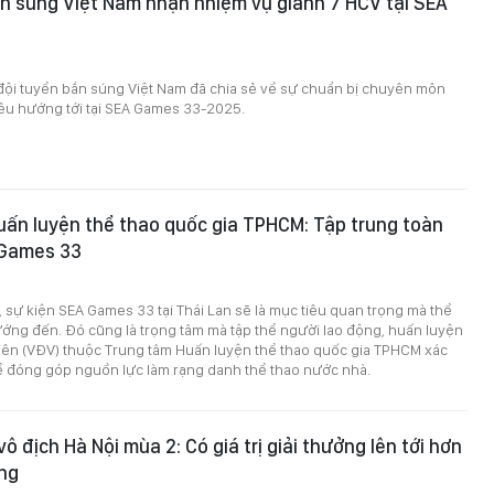
n súng Việt Nam nhận nhiệm vụ giành 7 HCV tại SEA
đội tuyển bắn súng Việt Nam đã chia sẻ về sự chuẩn bị chuyên môn
êu hướng tới tại SEA Games 33-2025.
ấn luyện thể thao quốc gia TPHCM: Tập trung toàn
 Games 33
sự kiện SEA Games 33 tại Thái Lan sẽ là mục tiêu quan trọng mà thể
ớng đến. Đó cũng là trọng tâm mà tập thể người lao động, huấn luyện
viên (VĐV) thuộc Trung tâm Huấn luyện thể thao quốc gia TPHCM xác
để đóng góp nguồn lực làm rạng danh thể thao nước nhà.
vô địch Hà Nội mùa 2: Có giá trị giải thưởng lên tới hơn
ồng