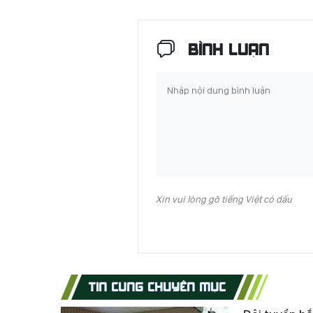
BÌNH LUẬN
Xin vui lòng gõ tiếng Việt có dấu
TIN CÙNG CHUYÊN MỤC