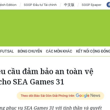
lish Edition
SGGP Đầu tư Tài chính
中文版
SGGP Epaper
FUTSAL
BÓNG CHUYỀN
CÁC MÔN KHÁC
KẾT NỐI CỘNG ĐỒN
êu cầu đảm bảo an toàn vệ
cho SEA Games 31
Theo dõi Báo Sài Gòn Giải Phóng trên
ứng phục vụ SEA Games 31 với tinh thần và quyết