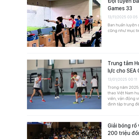
Đội tuyển bắ
Games 33
13/11/2025 03:05
Ban huấn luyện 
cũng như mục ti
Trung tâm Hu
lực cho SEA
13/01/2025 00:11
Trong năm 2025, 
thao Việt Nam hư
viên, vận động 
định tập trung 
Giải bóng rổ 
200 triệu đ