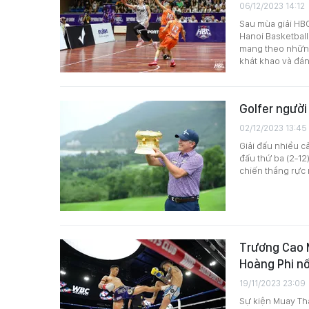
06/12/2023 14:12
Sau mùa giải HBC
Hanoi Basketball 
mang theo những
khát khao và đáng
Golfer người
02/12/2023 13:45
Giải đấu nhiều c
đấu thứ ba (2-12)
chiến thắng rực 
Trương Cao M
Hoàng Phi nố
19/11/2023 23:09
Sự kiện Muay Thá