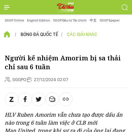
SGGP Online
English Edition
SGGP Đầu tư Tài chính
中文
SGGP Epaper
BÓNG ĐÁ QUỐC TẾ
CÁC GIẢI KHÁC
Người kế nhiệm Amorim bị sa thải
chỉ sau 6 tuần
SGGPO
27/12/2024 02:07
HLV Ruben Amorim vẫn chưa tạo được dấu ấn
nào trong 6 tuần làm việc ở CLB mới
Man.United, trong khi sự ra đi của ông lại đang