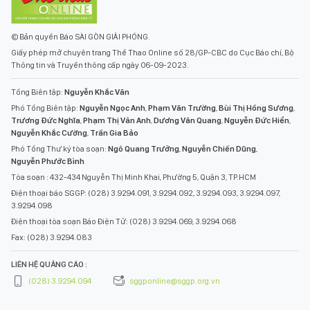
© Bản quyền Báo SÀI GÒN GIẢI PHÓNG.
Giấy phép mở chuyên trang Thể Thao Online số 28/GP-CBC do Cục Báo chí, Bộ
Thông tin và Truyền thông cấp ngày 06-09-2023.
Tổng Biên tập:
Nguyễn Khắc Văn
Phó Tổng Biên tập:
Nguyễn Ngọc Anh
,
Phạm Văn Trường
,
Bùi Thị Hồng Sương
,
Trương Đức Nghĩa
,
Phạm Thị Vân Anh
,
Dương Văn Quang
,
Nguyễn Đức Hiển
,
Nguyễn Khắc Cường
,
Trần Gia Bảo
Phó Tổng Thư ký tòa soạn:
Ngô Quang Trưởng
,
Nguyễn Chiến Dũng
,
Nguyễn Phước Bình
Tòa soạn : 432-434 Nguyễn Thị Minh Khai, Phường 5, Quận 3, TP.HCM
Điện thoại báo SGGP: (028) 3.9294.091, 3.9294.092, 3.9294.093, 3.9294.097,
3.9294.098
Điện thoại tòa soạn Báo Điện Tử: (028) 3.9294.069, 3.9294.068
Fax: (028) 3.9294.083
LIÊN HỆ QUẢNG CÁO :
(028) 3.9294.094
sggponline@sggp.org.vn