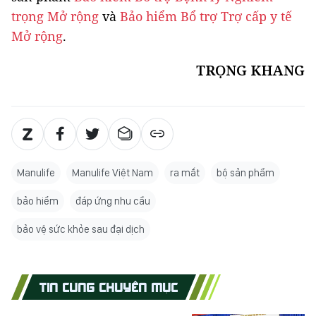
trọng Mở rộng
và
Bảo hiểm Bổ trợ Trợ cấp y tế
Mở rộng
.
TRỌNG KHANG
Manulife
Manulife Việt Nam
ra mắt
bộ sản phẩm
bảo hiểm
đáp ứng nhu cầu
bảo vệ sức khỏe sau đại dịch
TIN CÙNG CHUYÊN MỤC