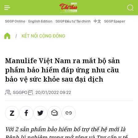
SGGP Online
English Edition
SGGP Đầu tư Tài chính
中文
SGGP Epaper
KẾT NỐI CỘNG ĐỒNG
Manulife Việt Nam ra mắt bộ sản
phẩm bảo hiểm đáp ứng nhu cầu
bảo vệ sức khỏe sau đại dịch
SGGPO
20/01/2022 09:22
Với 2 sản phẩm bảo hiểm bổ trợ thế hệ mới là
Bệnh lý nghiêm trọng mở rộng và Trợ cấp y tế