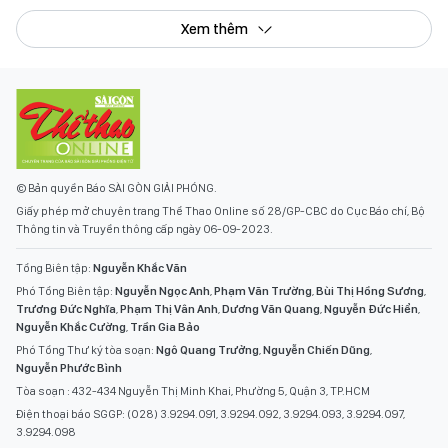
Xem thêm
© Bản quyền Báo SÀI GÒN GIẢI PHÓNG.
Giấy phép mở chuyên trang Thể Thao Online số 28/GP-CBC do Cục Báo chí, Bộ
Thông tin và Truyền thông cấp ngày 06-09-2023.
Tổng Biên tập:
Nguyễn Khắc Văn
Phó Tổng Biên tập:
Nguyễn Ngọc Anh
,
Phạm Văn Trường
,
Bùi Thị Hồng Sương
,
Trương Đức Nghĩa
,
Phạm Thị Vân Anh
,
Dương Văn Quang
,
Nguyễn Đức Hiển
,
Nguyễn Khắc Cường
,
Trần Gia Bảo
Phó Tổng Thư ký tòa soạn:
Ngô Quang Trưởng
,
Nguyễn Chiến Dũng
,
Nguyễn Phước Bình
Tòa soạn : 432-434 Nguyễn Thị Minh Khai, Phường 5, Quận 3, TP.HCM
Điện thoại báo SGGP: (028) 3.9294.091, 3.9294.092, 3.9294.093, 3.9294.097,
3.9294.098