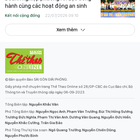
hành cùng các hoạt động an sinh
Kết nối cộng đồng
22/07/2026 09:10
Xem thêm
© Bản quyền Báo SÀI GÒN GIẢI PHÓNG.
Giấy phép mở chuyên trang Thể Thao Online số 28/GP-CBC do Cục Báo chí, Bộ
Thông tin và Truyền thông cấp ngày 06-09-2023.
Tổng Biên tập:
Nguyễn Khắc Văn
Phó Tổng Biên tập:
Nguyễn Ngọc Anh
,
Phạm Văn Trường
,
Bùi Thị Hồng Sương
,
Trương Đức Nghĩa
,
Phạm Thị Vân Anh
,
Dương Văn Quang
,
Nguyễn Đức Hiển
,
Nguyễn Khắc Cường
,
Trần Gia Bảo
Phó Tổng Thư ký tòa soạn:
Ngô Quang Trưởng
,
Nguyễn Chiến Dũng
,
Nguyễn Phước Bình