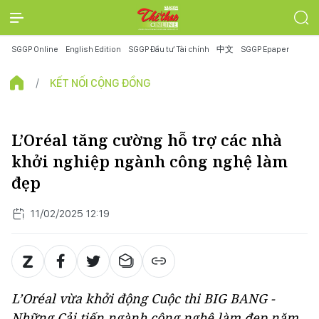
SGGP Online
English Edition
SGGP Đầu tư Tài chính
中文
SGGP Epaper
KẾT NỐI CỘNG ĐỒNG
L’Oréal tăng cường hỗ trợ các nhà
khởi nghiệp ngành công nghệ làm
đẹp
11/02/2025 12:19
L’Oréal vừa khởi động Cuộc thi BIG BANG -
Những Cải tiến ngành công nghệ làm đẹp năm