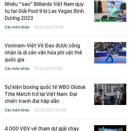
Nhiều “sao” Billiards Việt Nam quy
tụ tại Giải Pool 9 bi Las Vegas Bình
Dương 2023
Các môn khác
16/11/2023 18:49
Vovinam-Việt Võ Đạo được công
nhận là di sản văn hóa phi vật thể
quốc gia
Các môn khác
13/11/2023 11:20
Sự kiện boxing quốc tế WBO Global
Title Match trở lại Việt Nam: Đại
chiến tranh đai hấp dẫn
Các môn khác
25/10/2023 00:39
4.000 VĐV về tham dự giải chạy