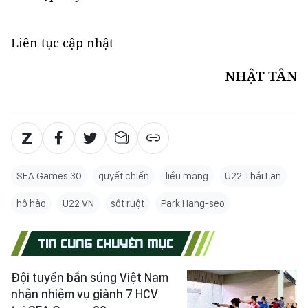
Liên tục cập nhật
NHẬT TÂN
SEA Games 30
quyết chiến
liều mạng
U22 Thái Lan
hô hào
U22 VN
sốt ruột
Park Hang-seo
TIN CÙNG CHUYÊN MỤC
Đội tuyển bắn súng Việt Nam
nhận nhiệm vụ giành 7 HCV