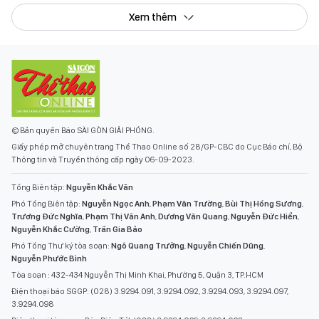
Xem thêm
© Bản quyền Báo SÀI GÒN GIẢI PHÓNG.
Giấy phép mở chuyên trang Thể Thao Online số 28/GP-CBC do Cục Báo chí, Bộ
Thông tin và Truyền thông cấp ngày 06-09-2023.
Tổng Biên tập:
Nguyễn Khắc Văn
Phó Tổng Biên tập:
Nguyễn Ngọc Anh
,
Phạm Văn Trường
,
Bùi Thị Hồng Sương
,
Trương Đức Nghĩa
,
Phạm Thị Vân Anh
,
Dương Văn Quang
,
Nguyễn Đức Hiển
,
Nguyễn Khắc Cường
,
Trần Gia Bảo
Phó Tổng Thư ký tòa soạn:
Ngô Quang Trưởng
,
Nguyễn Chiến Dũng
,
Nguyễn Phước Bình
Tòa soạn : 432-434 Nguyễn Thị Minh Khai, Phường 5, Quận 3, TP.HCM
Điện thoại báo SGGP: (028) 3.9294.091, 3.9294.092, 3.9294.093, 3.9294.097,
3.9294.098