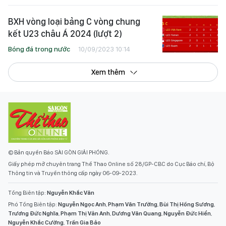
BXH vòng loại bảng C vòng chung
kết U23 châu Á 2024 (lượt 2)
Bóng đá trong nước
10/09/2023 10:14
Xem thêm
© Bản quyền Báo SÀI GÒN GIẢI PHÓNG.
Giấy phép mở chuyên trang Thể Thao Online số 28/GP-CBC do Cục Báo chí, Bộ
Thông tin và Truyền thông cấp ngày 06-09-2023.
Tổng Biên tập:
Nguyễn Khắc Văn
Phó Tổng Biên tập:
Nguyễn Ngọc Anh
,
Phạm Văn Trường
,
Bùi Thị Hồng Sương
,
Trương Đức Nghĩa
,
Phạm Thị Vân Anh
,
Dương Văn Quang
,
Nguyễn Đức Hiển
,
Nguyễn Khắc Cường
,
Trần Gia Bảo