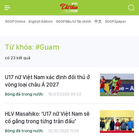
SGGP Online
English Edition
SGGP Đầu tư Tài chính
中文
SGGP Epaper
Từ khóa:
#Guam
có
23
kết quả
U17 nữ Việt Nam xác định đối thủ ở
vòng loại châu Á 2027
Bóng đá trong nước
16/07/2026 09:52
HLV Masahiko: ‘U17 nữ Việt Nam sẽ
cố gắng trong từng trận đấu’
Bóng đá trong nước
12/10/2025 11:24