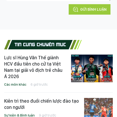
GỬI BÌNH LUẬN
TIN CÙNG CHUYÊN MỤC
Lực sĩ Hùng Văn Thế giành
HCV đầu tiên cho cử tạ Việt
Nam tại giải vô địch trẻ châu
Á 2026
Các môn khác
6 giờ trước
Kiên trì theo đuổi chiến lược đào tạo
con người
Sự kiện & Bình luận
9 giờ trước