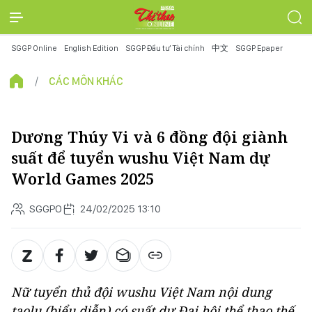
SGGP Online
English Edition
SGGP Đầu tư Tài chính
中文
SGGP Epaper
CÁC MÔN KHÁC
Dương Thúy Vi và 6 đồng đội giành
suất để tuyển wushu Việt Nam dự
World Games 2025
SGGPO
24/02/2025 13:10
Nữ tuyển thủ đội wushu Việt Nam nội dung
taolu (biểu diễn) có suất dự Đại hội thể thao thế