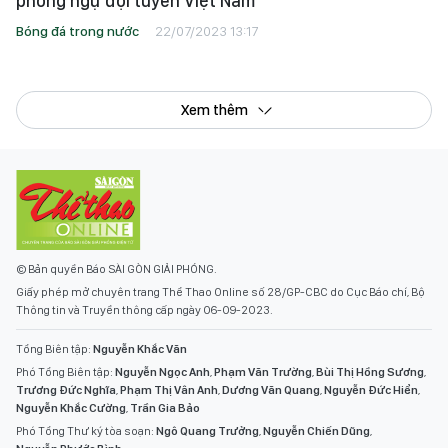
phòng ngự đội tuyển Việt Nam
Bóng đá trong nước
22/07/2023 13:17
Xem thêm
© Bản quyền Báo SÀI GÒN GIẢI PHÓNG.
Giấy phép mở chuyên trang Thể Thao Online số 28/GP-CBC do Cục Báo chí, Bộ
Thông tin và Truyền thông cấp ngày 06-09-2023.
Tổng Biên tập:
Nguyễn Khắc Văn
Phó Tổng Biên tập:
Nguyễn Ngọc Anh
,
Phạm Văn Trường
,
Bùi Thị Hồng Sương
,
Trương Đức Nghĩa
,
Phạm Thị Vân Anh
,
Dương Văn Quang
,
Nguyễn Đức Hiển
,
Nguyễn Khắc Cường
,
Trần Gia Bảo
Phó Tổng Thư ký tòa soạn:
Ngô Quang Trưởng
,
Nguyễn Chiến Dũng
,