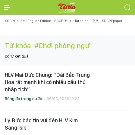
SGGP Online
English Edition
SGGP Đầu tư Tài chính
中文
SGGP Epaper
Từ khóa:
#Chơi phòng ngự
có
17
kết quả
HLV Mai Đức Chung: “Đài Bắc Trung
Hoa rất mạnh khi có nhiều cầu thủ
nhập tịch”
Bóng đá trong nước
06/03/2026 19:23
Lý Đức báo tin vui đến HLV Kim
Sang-sik