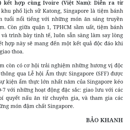
 kết hợp cùng Ivoire (Việt Nam): Diễn ra từ
khu phố lịch sử Katong, Singapore là tiệm bánh
 tuổi nổi tiếng với những món ăn sáng truyền
m. Còn giữa quận 1, TPHCM sầm uất, tiệm bánh
 và trình bày tinh tế, luôn sẵn sàng làm say lòng
ết hợp này sẽ mang đến một kết quả độc đáo khi
giao thoa.
am còn có cơ hội trải nghiệm những hương vị độc
 thông qua Lễ hội Ẩm thực Singapore (SFF) được
 sự kiện ẩm thực lớn nhất năm của Singapore kéo
-7 với những hoạt động đặc sắc: giao lưu với các
bí quyết nấu ăn từ chuyên gia, và tham gia các
hững món đậm chất Singapore.
BẢO KHANH