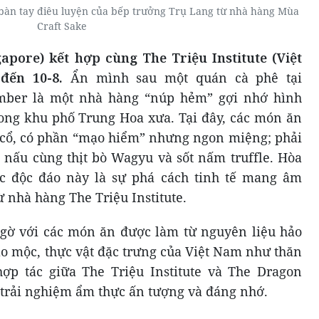
bàn tay điêu luyện của bếp trưởng Trụ Lang từ nhà hàng Mùa
Craft Sake
pore) kết hợp cùng The Triệu Institute (Việt
đến
10
-
8
.
Ẩn mình sau một quán cà phê tại
mber là một nhà hàng “núp hẻm” gợi nhớ hình
ong khu phố Trung Hoa xưa. Tại đây, các món ăn
 cổ, có phần “mạo hiểm” nhưng ngon miệng; phải
nấu cùng thịt bò Wagyu và sốt nấm truffle. Hòa
c độc đáo này là sự phá cách tinh tế mang âm
 nhà hàng The Triệu Institute.
ngờ với các món ăn được làm từ nguyên liệu hảo
hảo mộc, thực vật đặc trưng của Việt Nam như thăn
ợp tác giữa The Triệu Institute và The Dragon
rải nghiệm ẩm thực ấn tượng và đáng nhớ.