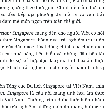
à kết tinh của văn hóa và di sản, giao thoa cùng
hông ngừng theo thời gian. Chính nền ẩm thực đa
các đầu bếp địa phương đã mở ra vô vàn trải
 đam mê món ngon trên toàn thế giới.
ssion: Singapore
mang đến cho người Việt cơ hội
thực Singapore thông qua trải nghiệm trực tiếp
g của đảo quốc. Hoạt động chính của chiến dịch
ữa các nhà hàng tiêu biểu và những đầu bếp tài
ạnh đó, sự kết hợp độc đáo giữa tinh hoa ẩm thực
hực khách trải nghiệm một chuyến hành trình vị
ện Tổng cục Du lịch Singapore tại Việt Nam, chia
on: Singapore
là cầu nối mang tinh hoa ẩm thực
ch Việt Nam. Chương trình được thực hiện nhằm
ơ hội trải nghiệm những món ăn mang hương vị