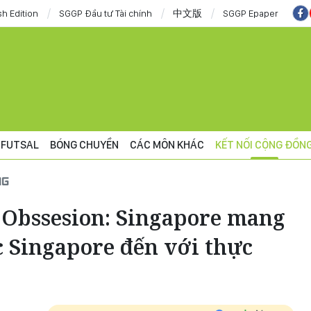
sh Edition
SGGP Đầu tư Tài chính
中文版
SGGP Epaper
FUTSAL
BÓNG CHUYỀN
CÁC MÔN KHÁC
KẾT NỐI CỘNG ĐỒN
NG
e Obssesion: Singapore mang
c Singapore đến với thực