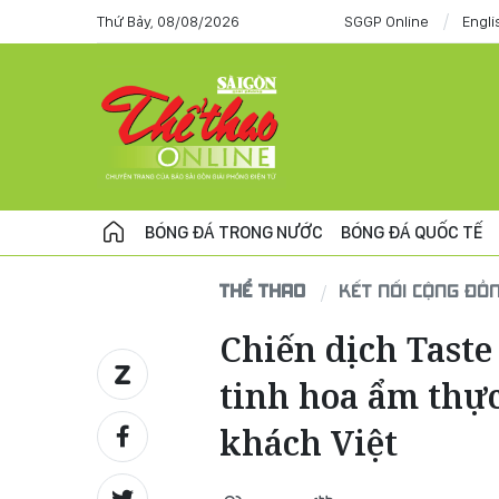
Thứ Bảy, 08/08/2026
SGGP Online
Engli
BÓNG ĐÁ TRONG NƯỚC
BÓNG ĐÁ QUỐC TẾ
THỂ THAO
KẾT NỐI CỘNG ĐỒ
Chiến dịch Tast
tinh hoa ẩm thự
khách Việt