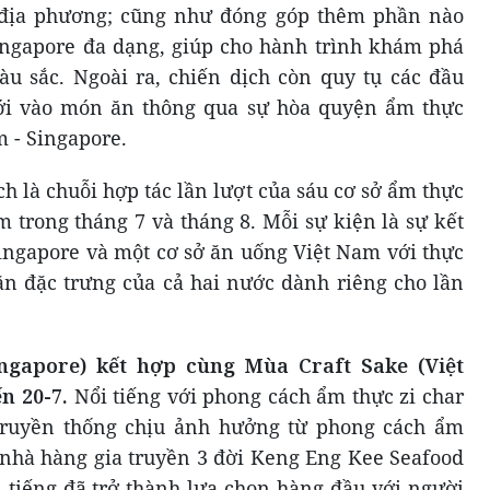
 địa phương; cũng như đóng góp thêm phần nào
ingapore đa dạng, giúp cho hành trình khám phá
u sắc. Ngoài ra, chiến dịch còn quy tụ các đầu
 mới vào món ăn thông qua sự hòa quyện ẩm thực
 - Singapore.
h là chuỗi hợp tác lần lượt của sáu cơ sở ẩm thực
 trong tháng 7 và tháng 8. Mỗi sự kiện là sự kết
ingapore và một cơ sở ăn uống Việt Nam với thực
n đặc trưng của cả hai nước dành riêng cho lần
ngapore) kết hợp cùng Mùa Craft Sake (Việt
ến
20
-
7
.
Nổi tiếng với phong cách ẩm thực zi char
truyền thống chịu ảnh hưởng từ phong cách ẩm
 nhà hàng gia truyền 3 đời Keng Eng Kee Seafood
i tiếng đã trở thành lựa chọn hàng đầu với người