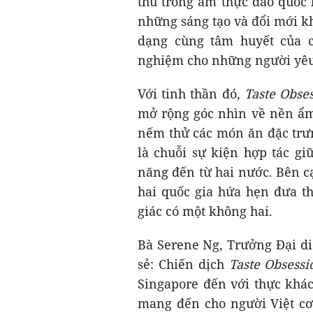
thú trong ẩm thực đảo quốc l
những sáng tạo và đổi mới k
dạng cùng tâm huyết của 
nghiệm cho những người yêu
Với tinh thần đó,
Taste Obse
mở rộng góc nhìn về nền ẩm 
nếm thử các món ăn đặc trưn
là chuỗi sự kiện hợp tác gi
năng đến từ hai nước. Bên c
hai quốc gia hứa hẹn đưa t
giác có một không hai.
Bà Serene Ng, Trưởng Đại di
sẻ: Chiến dịch
Taste Obsessi
Singapore đến với thực khá
mang đến cho người Việt c