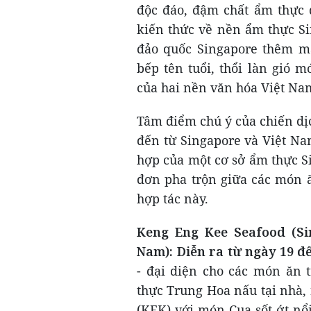
độc đáo, đậm chất ẩm thực
kiến thức về nền ẩm thực S
đảo quốc Singapore thêm mà
bếp tên tuổi, thổi làn gió
của hai nền văn hóa Việt Nam
Tâm điểm chú ý của chiến dịc
đến từ Singapore và Việt Nam
hợp của một cơ sở ẩm thực S
đơn pha trộn giữa các món ă
hợp tác này.
Keng Eng Kee Seafood (Si
Nam): Diễn ra
từ
ngày 19
đ
- đại diện cho các món ăn 
thực Trung Hoa nấu tại nhà,
(KEK) với món Cua sốt ớt nổ