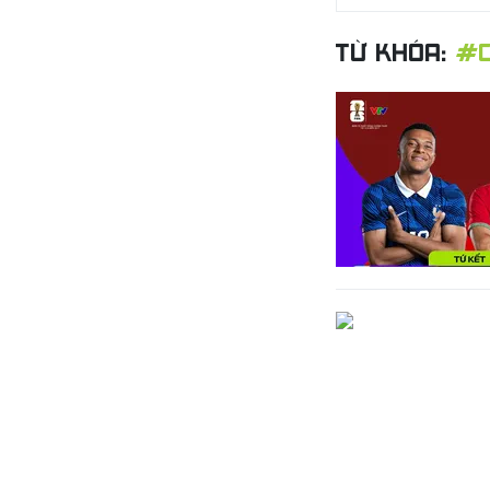
TỪ KHÓA:
#C