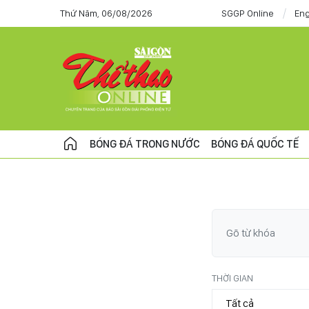
Thứ Năm, 06/08/2026
SGGP Online
Eng
BÓNG ĐÁ TRONG NƯỚC
BÓNG ĐÁ QUỐC TẾ
THỜI GIAN