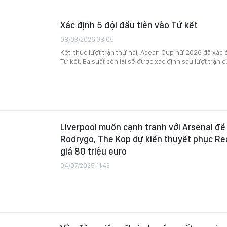
Xác định 5 đội đầu tiên vào Tứ kết
08/03/2026 08:05
Kết thúc lượt trận thứ hai, Asean Cup nữ 2026 đã xác đ
Tứ kết. Ba suất còn lại sẽ được xác định sau lượt trận 
Liverpool muốn cạnh tranh với Arsenal để
Rodrygo, The Kop dự kiến thuyết phục Re
giá 80 triệu euro
04/07/2025 11:43