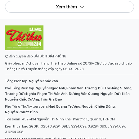
Xem thêm
© Bản quyền Báo SÀI GÒN GIẢI PHÓNG.
Giấy phép mở chuyên trang Thể Thao Online số 28/GP-CBC do Cục Báo chí, Bộ
Thông tin và Truyền thông cấp ngày 06-09-2023.
Tổng Biên tập:
Nguyễn Khắc Văn
Phó Tổng Biên tập:
Nguyễn Ngọc Anh
,
Phạm Văn Trường
,
Bùi Thị Hồng Sương
,
Trương Đức Nghĩa
,
Phạm Thị Vân Anh
,
Dương Văn Quang
,
Nguyễn Đức Hiển
,
Nguyễn Khắc Cường
,
Trần Gia Bảo
Phó Tổng Thư ký tòa soạn:
Ngô Quang Trưởng
,
Nguyễn Chiến Dũng
,
Nguyễn Phước Bình
Tòa soạn : 432-434 Nguyễn Thị Minh Khai, Phường 5, Quận 3, TP.HCM
Điện thoại báo SGGP: (028) 3.9294.091, 3.9294.092, 3.9294.093, 3.9294.097,
3.9294.098