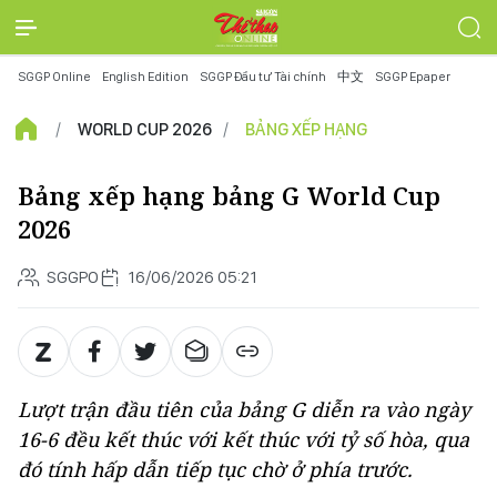
SGGP Online
English Edition
SGGP Đầu tư Tài chính
中文
SGGP Epaper
WORLD CUP 2026
BẢNG XẾP HẠNG
Bảng xếp hạng bảng G World Cup
2026
SGGPO
16/06/2026 05:21
Lượt trận đầu tiên của bảng G diễn ra vào ngày
16-6 đều kết thúc với kết thúc với tỷ số hòa, qua
đó tính hấp dẫn tiếp tục chờ ở phía trước.