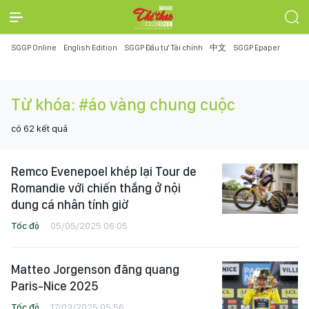
SGGP Online
English Edition
SGGP Đầu tư Tài chính
中文
SGGP Epaper
Từ khóa:
#áo vàng chung cuộc
có
62
kết quả
Remco Evenepoel khép lại Tour de
Romandie với chiến thắng ở nội
dung cá nhân tính giờ
Tốc độ
05/05/2025 06:05
Matteo Jorgenson đăng quang
Paris-Nice 2025
Tốc độ
17/03/2025 05:56