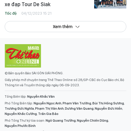
xe đạp Tour De Siak
Tốc độ
04/12/2023 15:21
Xem thêm
© Bản quyền Báo SÀI GÒN GIẢI PHÓNG.
Giấy phép mở chuyên trang Thể Thao Online số 28/GP-CBC do Cục Báo chí, Bộ
Thông tin và Truyền thông cấp ngày 06-09-2023.
Tổng Biên tập:
Nguyễn Khắc Văn
Phó Tổng Biên tập:
Nguyễn Ngọc Anh
,
Phạm Văn Trường
,
Bùi Thị Hồng Sương
,
Trương Đức Nghĩa
,
Phạm Thị Vân Anh
,
Dương Văn Quang
,
Nguyễn Đức Hiển
,
Nguyễn Khắc Cường
,
Trần Gia Bảo
Phó Tổng Thư ký tòa soạn:
Ngô Quang Trưởng
,
Nguyễn Chiến Dũng
,
Nguyễn Phước Bình