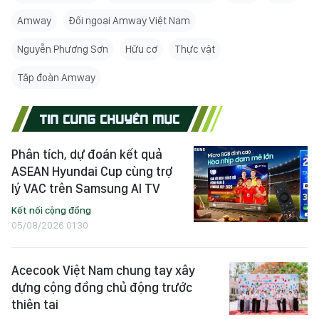
Amway
Đối ngoại Amway Việt Nam
Nguyễn Phương Sơn
Hữu cơ
Thực vật
Tập đoàn Amway
TIN CÙNG CHUYÊN MỤC
Phân tích, dự đoán kết quả
ASEAN Hyundai Cup cùng trợ
lý VAC trên Samsung AI TV
Kết nối cộng đồng
05/08/2026 01:30
Acecook Việt Nam chung tay xây
dựng cộng đồng chủ động trước
thiên tai