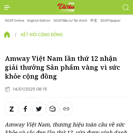
SGGP Online
English Edition
SGGP Đầu tư Tài chính
中文
SGGP Epaper
KẾT NỐI CỘNG ĐỒNG
Amway Việt Nam lần thứ 12 nhận
giải thưởng Sản phẩm vàng vì sức
khỏe cộng đồng
14/01/2025 08:15
Amway Việt Nam, thương hiệu toàn cầu về sức
khỏe và sắc đẹp lần thứ 12, vừa được vinh danh