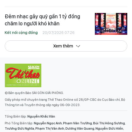
Đêm nhạc gây quỹ gần 1 tỷ đồng
chăm lo người khó khăn
Kết nối cộng đồng
20/07/2026 07:26
Xem thêm
© Bản quyền Báo SÀI GÒN GIẢI PHÓNG.
Giấy phép mở chuyên trang Thể Thao Online số 28/GP-CBC do Cục Báo chí, Bộ
Thông tin và Truyền thông cấp ngày 06-09-2023.
Tổng Biên tập:
Nguyễn Khắc Văn
Phó Tổng Biên tập:
Nguyễn Ngọc Anh
,
Phạm Văn Trường
,
Bùi Thị Hồng Sương
,
Trương Đức Nghĩa
,
Phạm Thị Vân Anh
,
Dương Văn Quang
,
Nguyễn Đức Hiển
,