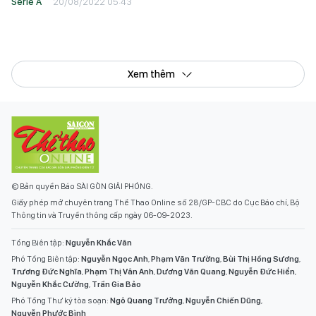
Serie A
20/08/2022 05:43
Xem thêm
© Bản quyền Báo SÀI GÒN GIẢI PHÓNG.
Giấy phép mở chuyên trang Thể Thao Online số 28/GP-CBC do Cục Báo chí, Bộ
Thông tin và Truyền thông cấp ngày 06-09-2023.
Tổng Biên tập:
Nguyễn Khắc Văn
Phó Tổng Biên tập:
Nguyễn Ngọc Anh
,
Phạm Văn Trường
,
Bùi Thị Hồng Sương
,
Trương Đức Nghĩa
,
Phạm Thị Vân Anh
,
Dương Văn Quang
,
Nguyễn Đức Hiển
,
Nguyễn Khắc Cường
,
Trần Gia Bảo
Phó Tổng Thư ký tòa soạn:
Ngô Quang Trưởng
,
Nguyễn Chiến Dũng
,
Nguyễn Phước Bình