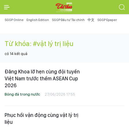
SGGP Online
English Edition
SGGP Đầu tư Tài chính
中文
SGGP Epaper
Từ khóa:
#vật lý trị liệu
có
14
kết quả
Đăng Khoa lỡ hẹn cùng đội tuyển
Việt Nam trước thềm ASEAN Cup
2026
Bóng đá trong nước
27/06/2026 17:55
Phục hồi vận động cùng vật lý trị
liệu