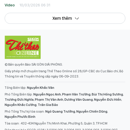
Video
10/03/2026 06:31
Xem thêm
© Bản quyền Báo SÀI GÒN GIẢI PHÓNG.
Giấy phép mở chuyên trang Thể Thao Online số 28/GP-CBC do Cục Báo chí, Bộ
Thông tin và Truyền thông cấp ngày 06-09-2023.
Tổng Biên tập:
Nguyễn Khắc Văn
Phó Tổng Biên tập:
Nguyễn Ngọc Anh
,
Phạm Văn Trường
,
Bùi Thị Hồng Sương
,
Trương Đức Nghĩa
,
Phạm Thị Vân Anh
,
Dương Văn Quang
,
Nguyễn Đức Hiển
,
Nguyễn Khắc Cường
,
Trần Gia Bảo
Phó Tổng Thư ký tòa soạn:
Ngô Quang Trưởng
,
Nguyễn Chiến Dũng
,
Nguyễn Phước Bình
Tòa soạn : 432-434 Nguyễn Thị Minh Khai, Phường 5, Quận 3, TP.HCM