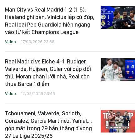
Man City vs Real Madrid 1-2 (1-5):
Haaland ghi bàn, Vinicius lập cú đúp,
Real loại Pep Guardiola hiên ngang
vào tứ kết Champions League
Video
17/03/2026 23:58
Real Madrid vs Elche 4-1: Rudiger,
Valverde, Huijsen, Guler vùi dập đối
thủ, Moran phản lưới nhà, Real còn
thua Barca 1 điểm
Video
14/03/2026 23:46
Tchouameni, Valverde, Sorloth,
Gonzalez, Garcia Martinez, Yamal,...
góp mặt trong 29 bàn thắng ở vòng
27 La Liga 2025/26