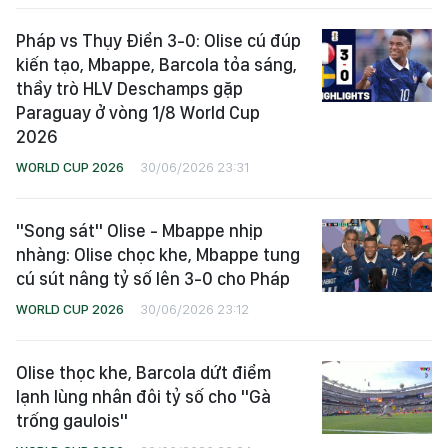
Pháp vs Thụy Điển 3-0: Olise cú đúp
kiến tạo, Mbappe, Barcola tỏa sáng,
thầy trò HLV Deschamps gặp
Paraguay ở vòng 1/8 World Cup
2026
WORLD CUP 2026
30/06/2026 23:31
"Song sát" Olise - Mbappe nhịp
nhàng: Olise chọc khe, Mbappe tung
cú sút nâng tỷ số lên 3-0 cho Pháp
WORLD CUP 2026
30/06/2026 23:12
Olise thọc khe, Barcola dứt điểm
lạnh lùng nhân đôi tỷ số cho "Gà
trống gaulois"