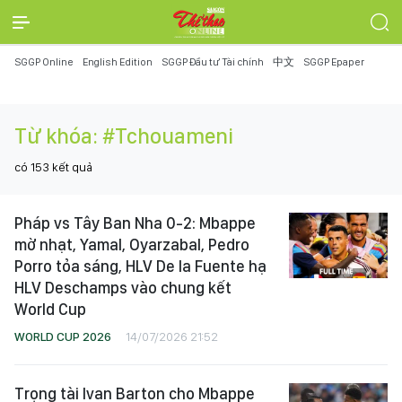
SGGP Online
English Edition
SGGP Đầu tư Tài chính
中文
SGGP Epaper
Từ khóa:
#Tchouameni
có
153
kết quả
Pháp vs Tây Ban Nha 0-2: Mbappe
mờ nhạt, Yamal, Oyarzabal, Pedro
Porro tỏa sáng, HLV De la Fuente hạ
HLV Deschamps vào chung kết
World Cup
WORLD CUP 2026
14/07/2026 21:52
Trọng tài Ivan Barton cho Mbappe