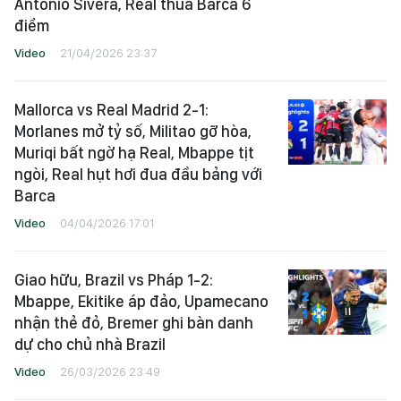
Antonio Sivera, Real thua Barca 6
điểm
Video
21/04/2026 23:37
Mallorca vs Real Madrid 2-1:
Morlanes mở tỷ số, Militao gỡ hòa,
Muriqi bất ngờ hạ Real, Mbappe tịt
ngòi, Real hụt hơi đua đầu bảng với
Barca
Video
04/04/2026 17:01
Giao hữu, Brazil vs Pháp 1-2:
Mbappe, Ekitike áp đảo, Upamecano
nhận thẻ đỏ, Bremer ghi bàn danh
dự cho chủ nhà Brazil
Video
26/03/2026 23:49