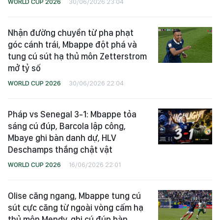
WORLD CUP 2026
30/06/2026 23:04
Nhận đường chuyền từ pha phạt
góc cánh trái, Mbappe đột phá và
tung cú sút hạ thủ môn Zetterstrom
mở tỷ số
WORLD CUP 2026
30/06/2026 22:04
Pháp vs Senegal 3-1: Mbappe tỏa
sáng cú đúp, Barcola lập công,
Mbaye ghi bàn danh dự, HLV
Deschamps thắng chật vật
WORLD CUP 2026
16/06/2026 22:01
Olise căng ngang, Mbappe tung cú
sút cực căng từ ngoài vòng cấm hạ
thủ môn Mendy, ghi cú đúp bàn