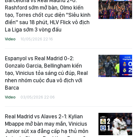
Barcelona vs Real Madrid 2-0:
Rashford sớm mở bàn, Olmo kiến
tạo, Torres chốt cục diện "Siêu kinh
điển" sau 18 phút, HLV Flick vô địch
La Liga sớm 3 vòng đấu
Video
10/05/2026 22:16
Espanyol vs Real Madrid 0-2:
Gonzalo Garcia, Bellingham kiến
tạo, Vinicius tỏa sáng cú đúp, Real
nhen nhóm cuộc đua vô địch với
Barca
Video
03/05/2026 22:06
Real Madrid vs Alaves 2-1: Kylian
Mbappe mở bàn may mắn, Vinicius
Junior sút xa đẳng cấp hạ thủ môn