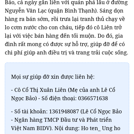
Bảo, cả ngày gắn liền với quán phá lấu ở đường
Nguyễn Văn Lạc (quận Bình Thạnh). Sáng dọn
hàng ra bán sớm, rồi trưa lại tranh thủ chạy về
lo cơm nước cho con cháu, tiếp đó cô Liên trở
lại với việc bán hàng đến tối muộn. Do đó, gia
đình rất mong có được sự hỗ trợ, giúp đỡ để có
chi phí giúp anh điều trị và trang trải cuộc sống.
Mọi sự giúp đỡ xin được liên hệ:
- Cô Cổ Thị Xuân Liên (Mẹ của anh Lê Cổ
Ngọc Bảo) - Số điện thoại: 0366571638
- Số tài khoản: 1361948087 (Lê Cổ Ngọc Bảo
- Ngân hàng TMCP Đầu tư và Phát triển
Việt Nam BIDV). Nội dung: Ho ten_ Ung ho