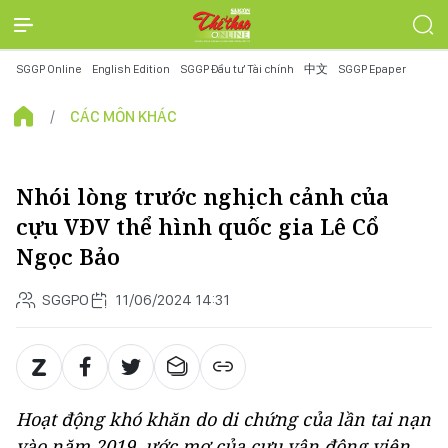
SGGP Online
English Edition
SGGP Đầu tư Tài chính
中文
SGGP Epaper
CÁC MÔN KHÁC
Nhói lòng trước nghịch cảnh của
cựu VĐV thể hình quốc gia Lê Cổ
Ngọc Bảo
SGGPO
11/06/2024 14:31
Hoạt động khó khăn do di chứng của lần tai nạn
vào năm 2019, ước mơ của cựu vận động viên