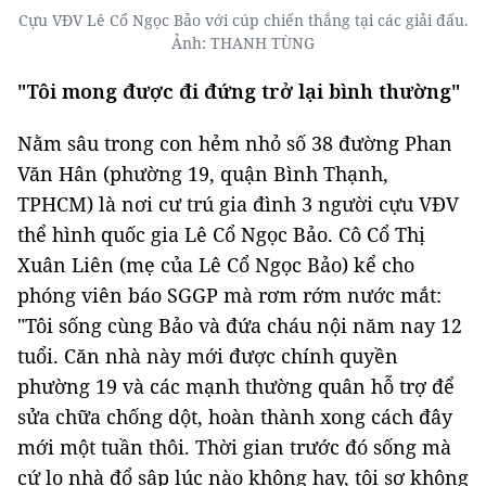
Cựu VĐV Lê Cổ Ngọc Bảo với cúp chiến thắng tại các giải đấu.
Ảnh: THANH TÙNG
"Tôi mong được đi đứng trở lại bình thường"
Nằm sâu trong con hẻm nhỏ số 38 đường Phan
Văn Hân (phường 19, quận Bình Thạnh,
TPHCM) là nơi cư trú gia đình 3 người cựu VĐV
thể hình quốc gia Lê Cổ Ngọc Bảo. Cô Cổ Thị
Xuân Liên (mẹ của Lê Cổ Ngọc Bảo) kể cho
phóng viên báo SGGP mà rơm rớm nước mắt:
"Tôi sống cùng Bảo và đứa cháu nội năm nay 12
tuổi. Căn nhà này mới được chính quyền
phường 19 và các mạnh thường quân hỗ trợ để
sửa chữa chống dột, hoàn thành xong cách đây
mới một tuần thôi. Thời gian trước đó sống mà
cứ lo nhà đổ sập lúc nào không hay, tôi sợ không