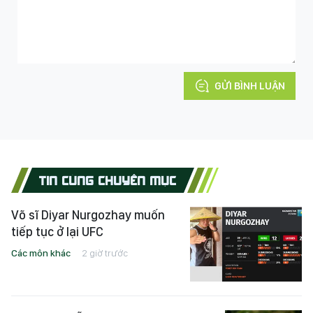
GỬI BÌNH LUẬN
TIN CÙNG CHUYÊN MỤC
Võ sĩ Diyar Nurgozhay muốn
tiếp tục ở lại UFC
Các môn khác
2 giờ trước