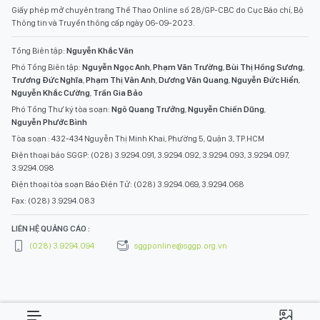
Giấy phép mở chuyên trang Thể Thao Online số 28/GP-CBC do Cục Báo chí, Bộ
Thông tin và Truyền thông cấp ngày 06-09-2023.
Tổng Biên tập:
Nguyễn Khắc Văn
Phó Tổng Biên tập:
Nguyễn Ngọc Anh
,
Phạm Văn Trường
,
Bùi Thị Hồng Sương
,
Trương Đức Nghĩa
,
Phạm Thị Vân Anh
,
Dương Văn Quang
,
Nguyễn Đức Hiển
,
Nguyễn Khắc Cường
,
Trần Gia Bảo
Phó Tổng Thư ký tòa soạn:
Ngô Quang Trưởng
,
Nguyễn Chiến Dũng
,
Nguyễn Phước Bình
Tòa soạn : 432-434 Nguyễn Thị Minh Khai, Phường 5, Quận 3, TP.HCM
Điện thoại báo SGGP: (028) 3.9294.091, 3.9294.092, 3.9294.093, 3.9294.097,
3.9294.098
Điện thoại tòa soạn Báo Điện Tử: (028) 3.9294.069, 3.9294.068
Fax: (028) 3.9294.083
LIÊN HỆ QUẢNG CÁO :
(028) 3.9294.094
sggponline@sggp.org.vn