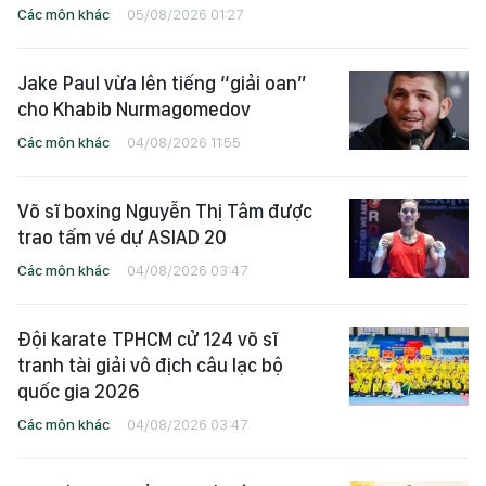
Các môn khác
05/08/2026 01:27
Jake Paul vừa lên tiếng “giải oan”
cho Khabib Nurmagomedov
Các môn khác
04/08/2026 11:55
Võ sĩ boxing Nguyễn Thị Tâm được
trao tấm vé dự ASIAD 20
Các môn khác
04/08/2026 03:47
Đội karate TPHCM cử 124 võ sĩ
tranh tài giải vô địch câu lạc bộ
quốc gia 2026
Các môn khác
04/08/2026 03:47