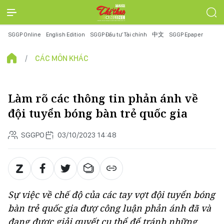
SGGP Online
English Edition
SGGP Đầu tư Tài chính
中文
SGGP Epaper
CÁC MÔN KHÁC
Làm rõ các thông tin phản ánh về
đội tuyển bóng bàn trẻ quốc gia
SGGPO
03/10/2023 14:48
Sự việc về chế độ của các tay vợt đội tuyển bóng
bàn trẻ quốc gia đượ công luận phản ánh đã và
đang được giải quyết cụ thể để tránh những