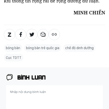
khi thông tin rộng rãi để rộng đường dư luận.
MINH CHIẾN
bóng bàn
bóng bàn trẻ quốc gia
chế độ dinh dưỡng
Cục TDTT
BÌNH LUẬN