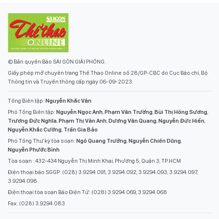
© Bản quyền Báo SÀI GÒN GIẢI PHÓNG.
Giấy phép mở chuyên trang Thể Thao Online số 28/GP-CBC do Cục Báo chí, Bộ
Thông tin và Truyền thông cấp ngày 06-09-2023.
Tổng Biên tập:
Nguyễn Khắc Văn
Phó Tổng Biên tập:
Nguyễn Ngọc Anh
,
Phạm Văn Trường
,
Bùi Thị Hồng Sương
,
Trương Đức Nghĩa
,
Phạm Thị Vân Anh
,
Dương Văn Quang
,
Nguyễn Đức Hiển
,
Nguyễn Khắc Cường
,
Trần Gia Bảo
Phó Tổng Thư ký tòa soạn:
Ngô Quang Trưởng
,
Nguyễn Chiến Dũng
,
Nguyễn Phước Bình
Tòa soạn : 432-434 Nguyễn Thị Minh Khai, Phường 5, Quận 3, TP.HCM
Điện thoại báo SGGP: (028) 3.9294.091, 3.9294.092, 3.9294.093, 3.9294.097,
3.9294.098
Điện thoại tòa soạn Báo Điện Tử: (028) 3.9294.069, 3.9294.068
Fax: (028) 3.9294.083