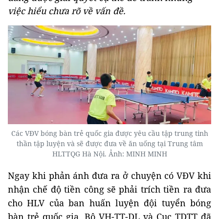
việc hiểu chưa rõ về vấn đề.
Các VĐV bóng bàn trẻ quốc gia được yêu cầu tập trung tinh
thần tập luyện và sẽ được đưa về ăn uống tại Trung tâm
HLTTQG Hà Nội. Ảnh: MINH MINH
Ngay khi phản ánh đưa ra ở chuyện có VĐV khi
nhận chế độ tiền công sẽ phải trích tiền ra đưa
cho HLV của ban huấn luyện đội tuyển bóng
bàn trẻ quốc gia, Bộ VH-TT-DL và Cục TDTT đã