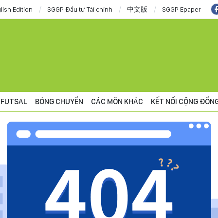
lish Edition
SGGP Đầu tư Tài chính
中文版
SGGP Epaper
FUTSAL
BÓNG CHUYỀN
CÁC MÔN KHÁC
KẾT NỐI CỘNG ĐỒN