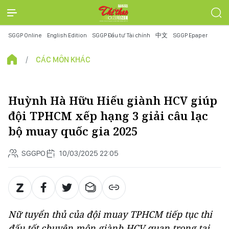
SGGP Online
English Edition
SGGP Đầu tư Tài chính
中文
SGGP Epaper
CÁC MÔN KHÁC
Huỳnh Hà Hữu Hiếu giành HCV giúp
đội TPHCM xếp hạng 3 giải câu lạc
bộ muay quốc gia 2025
SGGPO
10/03/2025 22:05
Nữ tuyển thủ của đội muay TPHCM tiếp tục thi
đấu tốt chuyên môn giành HCV quan trọng tại