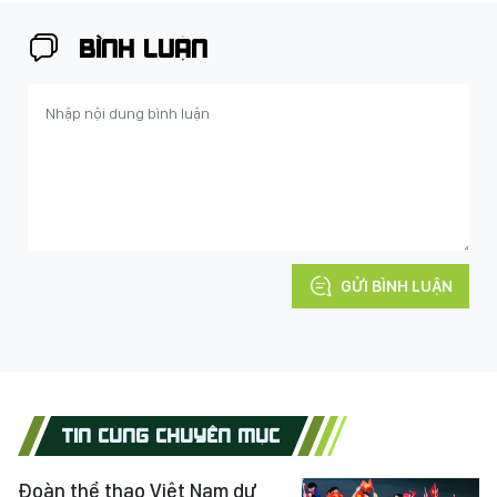
BÌNH LUẬN
GỬI BÌNH LUẬN
TIN CÙNG CHUYÊN MỤC
Đoàn thể thao Việt Nam dự