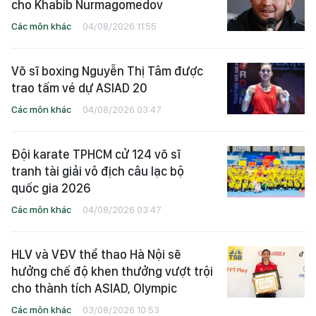
cho Khabib Nurmagomedov
Các môn khác
04/08/2026 11:55
Võ sĩ boxing Nguyễn Thị Tâm được
trao tấm vé dự ASIAD 20
Các môn khác
04/08/2026 03:47
Đội karate TPHCM cử 124 võ sĩ
tranh tài giải vô địch câu lạc bộ
quốc gia 2026
Các môn khác
04/08/2026 03:47
HLV và VĐV thể thao Hà Nội sẽ
hưởng chế độ khen thưởng vượt trội
cho thành tích ASIAD, Olympic
Các môn khác
03/08/2026 10:53