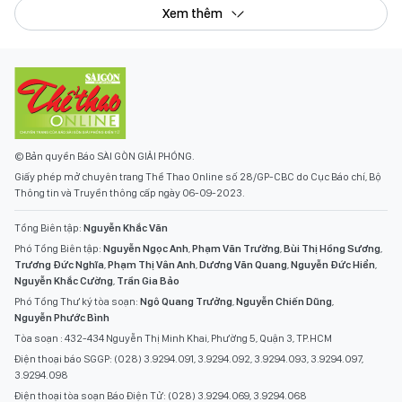
Xem thêm
© Bản quyền Báo SÀI GÒN GIẢI PHÓNG.
Giấy phép mở chuyên trang Thể Thao Online số 28/GP-CBC do Cục Báo chí, Bộ
Thông tin và Truyền thông cấp ngày 06-09-2023.
Tổng Biên tập:
Nguyễn Khắc Văn
Phó Tổng Biên tập:
Nguyễn Ngọc Anh
,
Phạm Văn Trường
,
Bùi Thị Hồng Sương
,
Trương Đức Nghĩa
,
Phạm Thị Vân Anh
,
Dương Văn Quang
,
Nguyễn Đức Hiển
,
Nguyễn Khắc Cường
,
Trần Gia Bảo
Phó Tổng Thư ký tòa soạn:
Ngô Quang Trưởng
,
Nguyễn Chiến Dũng
,
Nguyễn Phước Bình
Tòa soạn : 432-434 Nguyễn Thị Minh Khai, Phường 5, Quận 3, TP.HCM
Điện thoại báo SGGP: (028) 3.9294.091, 3.9294.092, 3.9294.093, 3.9294.097,
3.9294.098
Điện thoại tòa soạn Báo Điện Tử: (028) 3.9294.069, 3.9294.068