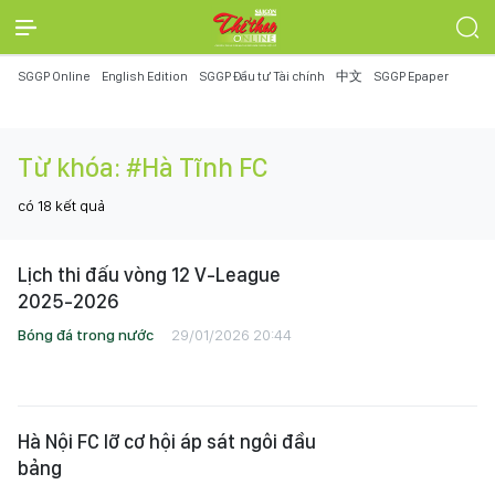
SGGP Online
English Edition
SGGP Đầu tư Tài chính
中文
SGGP Epaper
Từ khóa:
#Hà Tĩnh FC
có
18
kết quả
Lịch thi đấu vòng 12 V-League
2025-2026
Bóng đá trong nước
29/01/2026 20:44
Hà Nội FC lỡ cơ hội áp sát ngôi đầu
bảng