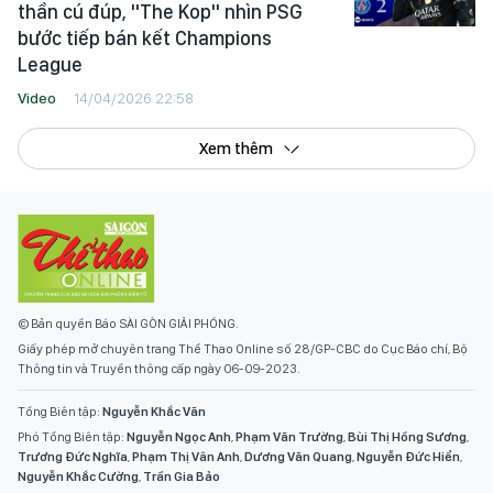
thần cú đúp, "The Kop" nhìn PSG
bước tiếp bán kết Champions
League
Video
14/04/2026 22:58
Xem thêm
© Bản quyền Báo SÀI GÒN GIẢI PHÓNG.
Giấy phép mở chuyên trang Thể Thao Online số 28/GP-CBC do Cục Báo chí, Bộ
Thông tin và Truyền thông cấp ngày 06-09-2023.
Tổng Biên tập:
Nguyễn Khắc Văn
Phó Tổng Biên tập:
Nguyễn Ngọc Anh
,
Phạm Văn Trường
,
Bùi Thị Hồng Sương
,
Trương Đức Nghĩa
,
Phạm Thị Vân Anh
,
Dương Văn Quang
,
Nguyễn Đức Hiển
,
Nguyễn Khắc Cường
,
Trần Gia Bảo