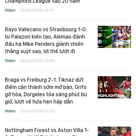
Champions League sau 20 năm
Video
05/05/2026 22:41
Rayo Vallecano vs Strasbourg 1-0:
Isi Palazon kiến tạo, Alemao đánh
đầu hạ Mike Penders giành chiến
thắng suýt sao, lợi thế lượt đi
Video
30/04/2026 23:48
Braga vs Freiburg 2-1: Tiknaz dứt
điểm cận thành sớm mở bàn, Grifo
gỡ hòa, Dorgeles tỏa sáng phút bù
giờ, lượt về hứa hẹn hấp dẫn
Video
30/04/2026 23:23
Nottingham Forest vs Aston Villa 1-