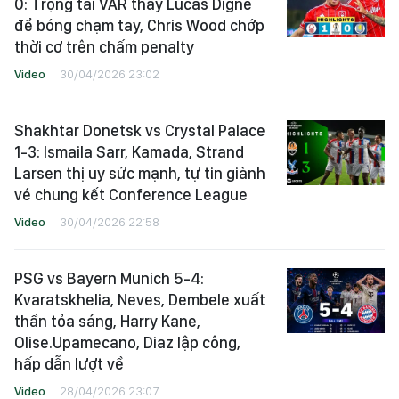
0: Trọng tài VAR thấy Lucas Digne
để bóng chạm tay, Chris Wood chớp
thời cơ trên chấm penalty
Video
30/04/2026 23:02
Shakhtar Donetsk vs Crystal Palace
1-3: Ismaila Sarr, Kamada, Strand
Larsen thị uy sức mạnh, tự tin giành
vé chung kết Conference League
Video
30/04/2026 22:58
PSG vs Bayern Munich 5-4:
Kvaratskhelia, Neves, Dembele xuất
thần tỏa sáng, Harry Kane,
Olise.Upamecano, Diaz lập công,
hấp dẫn lượt về
Video
28/04/2026 23:07