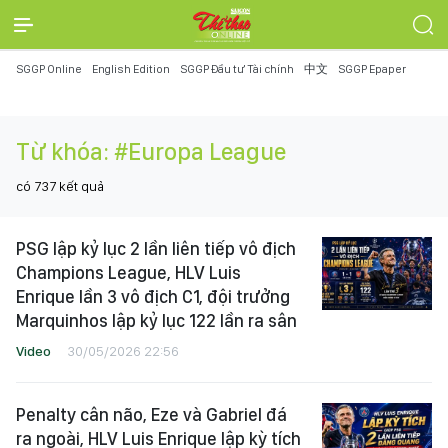
SGGP Online
English Edition
SGGP Đầu tư Tài chính
中文
SGGP Epaper
Từ khóa:
#Europa League
có
737
kết quả
PSG lập kỷ lục 2 lần liên tiếp vô địch
Champions League, HLV Luis
Enrique lần 3 vô địch C1, đội trưởng
Marquinhos lập kỷ lục 122 lần ra sân
Video
30/05/2026 22:56
Penalty cân não, Eze và Gabriel đá
ra ngoài, HLV Luis Enrique lập kỳ tích