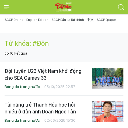
SGGP Online
English Edition
SGGP Đầu tư Tài chính
中文
SGGP Epaper
Từ khóa:
#Đôn
có
10
kết quả
Đội tuyển U23 Việt Nam khởi động
cho SEA Games 33
Bóng đá trong nước
05/10/2025 22:57
Tài năng trẻ Thanh Hóa học hỏi
nhiều ở đàn anh Doãn Ngọc Tân
Bóng đá trong nước
02/06/2025 15:30