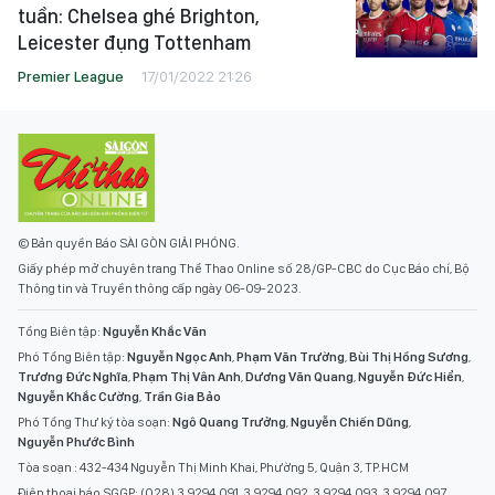
tuần: Chelsea ghé Brighton,
Leicester đụng Tottenham
Premier League
17/01/2022 21:26
© Bản quyền Báo SÀI GÒN GIẢI PHÓNG.
Giấy phép mở chuyên trang Thể Thao Online số 28/GP-CBC do Cục Báo chí, Bộ
Thông tin và Truyền thông cấp ngày 06-09-2023.
Tổng Biên tập:
Nguyễn Khắc Văn
Phó Tổng Biên tập:
Nguyễn Ngọc Anh
,
Phạm Văn Trường
,
Bùi Thị Hồng Sương
,
Trương Đức Nghĩa
,
Phạm Thị Vân Anh
,
Dương Văn Quang
,
Nguyễn Đức Hiển
,
Nguyễn Khắc Cường
,
Trần Gia Bảo
Phó Tổng Thư ký tòa soạn:
Ngô Quang Trưởng
,
Nguyễn Chiến Dũng
,
Nguyễn Phước Bình
Tòa soạn : 432-434 Nguyễn Thị Minh Khai, Phường 5, Quận 3, TP.HCM
Điện thoại báo SGGP: (028) 3.9294.091, 3.9294.092, 3.9294.093, 3.9294.097,