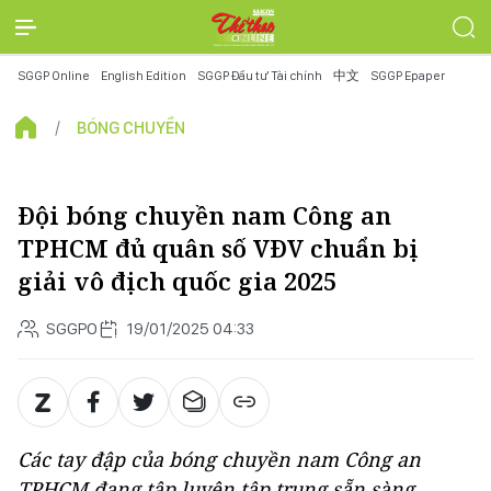
SGGP Online
English Edition
SGGP Đầu tư Tài chính
中文
SGGP Epaper
BÓNG CHUYỀN
Đội bóng chuyền nam Công an
TPHCM đủ quân số VĐV chuẩn bị
giải vô địch quốc gia 2025
SGGPO
19/01/2025 04:33
Các tay đập của bóng chuyền nam Công an
TPHCM đang tập luyện tập trung sẵn sàng