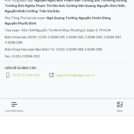
Phó Tổng Biên tập:
Nguyễn Ngọc Anh
,
Phạm Văn Trường
,
Bùi Thị Hồng Sương
,
Trương Đức Nghĩa
,
Phạm Thị Vân Anh
,
Dương Văn Quang
,
Nguyễn Đức Hiển
,
Nguyễn Khắc Cường
,
Trần Gia Bảo
Phó Tổng Thư ký tòa soạn:
Ngô Quang Trưởng
,
Nguyễn Chiến Dũng
,
Nguyễn Phước Bình
Tòa soạn : 432-434 Nguyễn Thị Minh Khai, Phường 5, Quận 3, TP.HCM
Điện thoại báo SGGP: (028) 3.9294.091, 3.9294.092, 3.9294.093, 3.9294.097,
3.9294.098
Điện thoại tòa soạn Báo Điện Tử: (028) 3.9294.069, 3.9294.068
Fax: (028) 3.9294.083
LIÊN HỆ QUẢNG CÁO :
(028) 3.9294.094
sggponline@sggp.org.vn
CHUYÊN MỤC
ẢNH