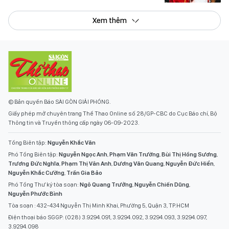
Xem thêm
© Bản quyền Báo SÀI GÒN GIẢI PHÓNG.
Giấy phép mở chuyên trang Thể Thao Online số 28/GP-CBC do Cục Báo chí, Bộ
Thông tin và Truyền thông cấp ngày 06-09-2023.
Tổng Biên tập:
Nguyễn Khắc Văn
Phó Tổng Biên tập:
Nguyễn Ngọc Anh
,
Phạm Văn Trường
,
Bùi Thị Hồng Sương
,
Trương Đức Nghĩa
,
Phạm Thị Vân Anh
,
Dương Văn Quang
,
Nguyễn Đức Hiển
,
Nguyễn Khắc Cường
,
Trần Gia Bảo
Phó Tổng Thư ký tòa soạn:
Ngô Quang Trưởng
,
Nguyễn Chiến Dũng
,
Nguyễn Phước Bình
Tòa soạn : 432-434 Nguyễn Thị Minh Khai, Phường 5, Quận 3, TP.HCM
Điện thoại báo SGGP: (028) 3.9294.091, 3.9294.092, 3.9294.093, 3.9294.097,
3.9294.098