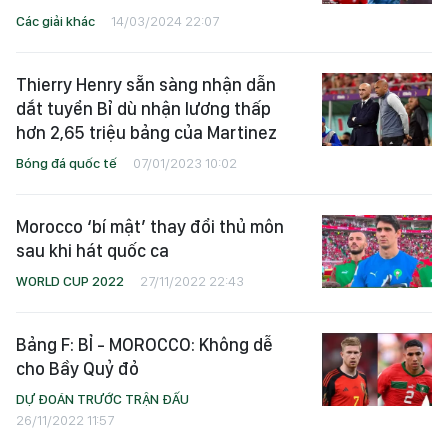
Các giải khác
14/03/2024 22:07
Thierry Henry sẵn sàng nhận dẫn
dắt tuyển Bỉ dù nhận lương thấp
hơn 2,65 triệu bảng của Martinez
Bóng đá quốc tế
07/01/2023 10:02
Morocco ‘bí mật’ thay đổi thủ môn
sau khi hát quốc ca
WORLD CUP 2022
27/11/2022 22:43
Bảng F: BỈ - MOROCCO: Không dễ
cho Bầy Quỷ đỏ
DỰ ĐOÁN TRƯỚC TRẬN ĐẤU
26/11/2022 11:57