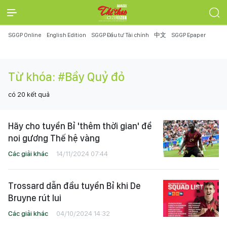
SGGP Online
English Edition
SGGP Đầu tư Tài chính
中文
SGGP Epaper
Từ khóa:
#Bầy Quỷ đỏ
có
20
kết quả
Hãy cho tuyển Bỉ 'thêm thời gian' để
noi gương Thế hệ vàng
Các giải khác
14/11/2024 07:44
Trossard dẫn đầu tuyển Bỉ khi De
Bruyne rút lui
Các giải khác
04/10/2024 14:32