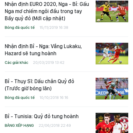
Nhận định EURO 2020, Nga - Bỉ: Gấu
Nga mơ chiếm ngôi đầu trong tay
Bầy quỷ đỏ (Mới cập nhật)
Bóng đá quốc tế
15/11/2019 16:38
Nhận định Bỉ - Nga: Vắng Lukaku,
Hazard sẽ tung hoành
Các giải khác
20/03/2019 13:42
Bỉ - Thụy Sĩ: Dấu chân Quỷ đỏ
(Trước giờ bóng lăn)
Bóng đá quốc tế
10/10/2018 16:16
Bỉ - Tunisia: Quỷ đỏ tung hoành
BẢNG XẾP HẠNG
22/06/2018 22:49