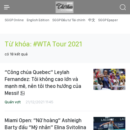
SGGP Online
English Edition
SGGP Đầu tư Tài chính
中文
SGGP Epaper
Từ khóa:
#WTA Tour 2021
có
18
kết quả
“Công chúa Quebec” Leylah
Fernandez: Tôi không cao lớn và
mạnh mẽ, nên tôi theo hướng của
Messi!
Quần vợt
21/12/2021 11:45
Miami Open: “Nữ hoàng” Ashleigh
Barty đấu “Mỹ nhân” Elina Svitolina