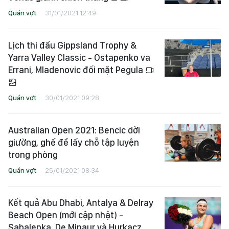
Quần vợt
31/01/2021 12:49
Lịch thi đấu Gippsland Trophy &
Yarra Valley Classic - Ostapenko va
Errani, Mladenovic đối mặt Pegula
Quần vợt
30/01/2021 09:28
Australian Open 2021: Bencic dời
giường, ghế để lấy chỗ tập luyện
trong phòng
Quần vợt
25/01/2021 08:34
Kết quả Abu Dhabi, Antalya & Delray
Beach Open (mới cập nhật) -
Sabalenka, De Minaur và Hurkacz