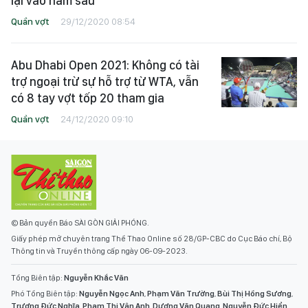
lại vào năm sau
Quần vợt
29/12/2020 08:54
Abu Dhabi Open 2021: Không có tài
trợ ngoại trừ sự hỗ trợ từ WTA, vẫn
có 8 tay vợt tốp 20 tham gia
Quần vợt
24/12/2020 09:10
© Bản quyền Báo SÀI GÒN GIẢI PHÓNG.
Giấy phép mở chuyên trang Thể Thao Online số 28/GP-CBC do Cục Báo chí, Bộ
Thông tin và Truyền thông cấp ngày 06-09-2023.
Tổng Biên tập:
Nguyễn Khắc Văn
Phó Tổng Biên tập:
Nguyễn Ngọc Anh
,
Phạm Văn Trường
,
Bùi Thị Hồng Sương
,
Trương Đức Nghĩa
,
Phạm Thị Vân Anh
,
Dương Văn Quang
,
Nguyễn Đức Hiển
,