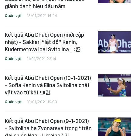
giành danh hiệu đầu năm
Quần vợt
13/01/2021 14:24
Kết quả Abu Dhabi Open (mới cập
nhật) - Sakkari “lật đổ” Kenin,
Kudermetova loại Svitolina
Quần vợt
11/01/2021 23:14
Kết quả Abu Dhabi Open (10-1-2021)
- Sofia Kenin và Elina Svitolina chật
vật vào tứ kết
Quần vợt
10/01/2021 19:00
Kết quả Abu Dhabi Open (9-1-2021)
- Svitolina hạ Zvonareva trong “trận
đại chiến Nga - Ukraine”