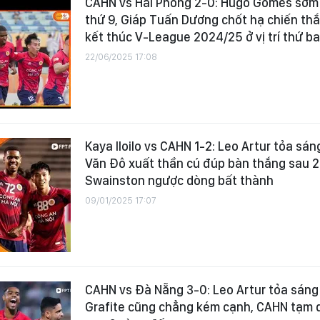
CAHN vs Hải Phòng 2-0: Hugo Gomes sớm 
thứ 9, Giáp Tuấn Dương chốt hạ chiến th
kết thúc V-League 2024/25 ở vị trí thứ ba
22/06/2025 17:08
Kaya Iloilo vs CAHN 1-2: Leo Artur tỏa sán
Văn Đô xuất thần cú đúp bàn thắng sau 2
Swainston ngược dòng bất thành
09/01/2025 17:07
CAHN vs Đà Nẵng 3-0: Leo Artur tỏa sáng
Grafite cũng chẳng kém cạnh, CAHN tạm