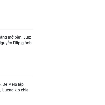
ắng mở bàn, Luiz
guyễn Filip giành
, De Melo lập
, Lucao kịp chia