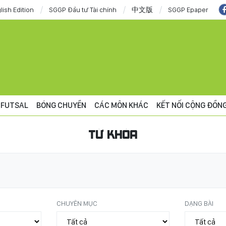
lish Edition
SGGP Đầu tư Tài chính
中文版
SGGP Epaper
FUTSAL
BÓNG CHUYỀN
CÁC MÔN KHÁC
KẾT NỐI CỘNG ĐỒN
TỪ KHÓA
CHUYÊN MỤC
DẠNG BÀI