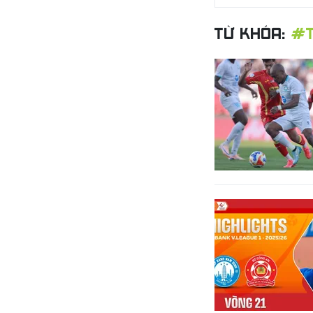
TỪ KHÓA:
#T