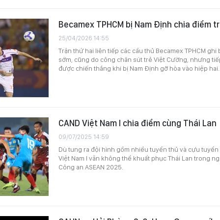
Becamex TPHCM bị Nam Định chia điểm tr
25/04/2026 14:55
Trận thứ hai liên tiếp các cầu thủ Becamex TPHCM ghi 
sớm, cũng do công chân sút trẻ Việt Cường, nhưng ti
được chiến thắng khi bị Nam Định gỡ hòa vào hiệp hai.
CAND Việt Nam I chia điểm cùng Thái Lan
09/07/2025 14:59
Dù tung ra đội hình gồm nhiều tuyển thủ và cựu tuyển
Việt Nam I vẫn không thể khuất phục Thái Lan trong ng
Công an ASEAN 2025.