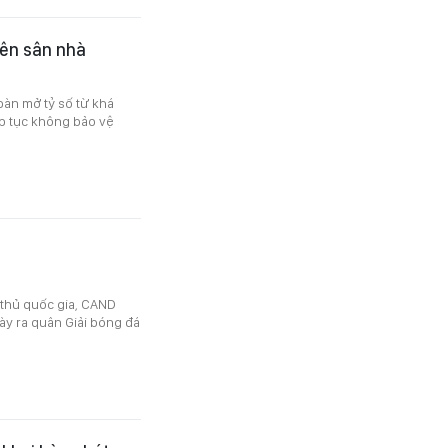
ên sân nhà
bàn mở tỷ số từ khá
ếp tục không bảo vệ
 thủ quốc gia, CAND
ày ra quân Giải bóng đá