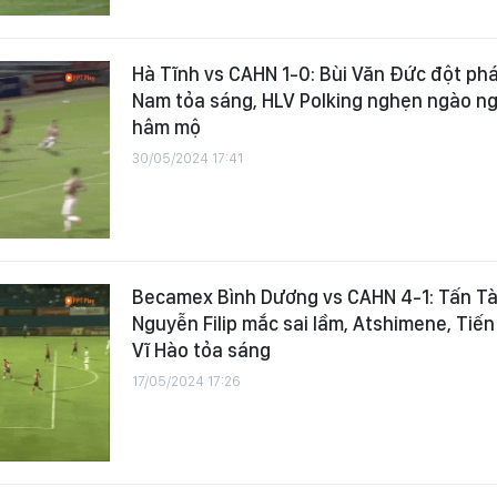
Hà Tĩnh vs CAHN 1-0: Bùi Văn Đức đột phá
Nam tỏa sáng, HLV Polking nghẹn ngào ng
hâm mộ
30/05/2024 17:41
Becamex Bình Dương vs CAHN 4-1: Tấn Tài
Nguyễn Filip mắc sai lầm, Atshimene, Tiến
Vĩ Hào tỏa sáng
17/05/2024 17:26