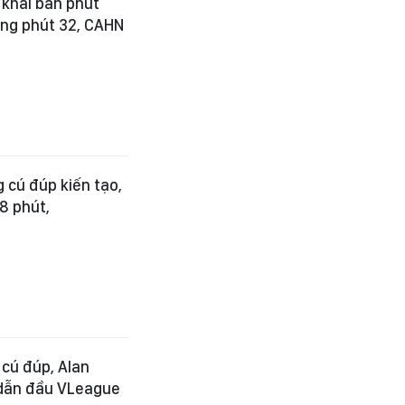
khai bàn phút
ắng phút 32, CAHN
g cú đúp kiến tạo,
8 phút,
 cú đúp, Alan
 dẫn đầu VLeague