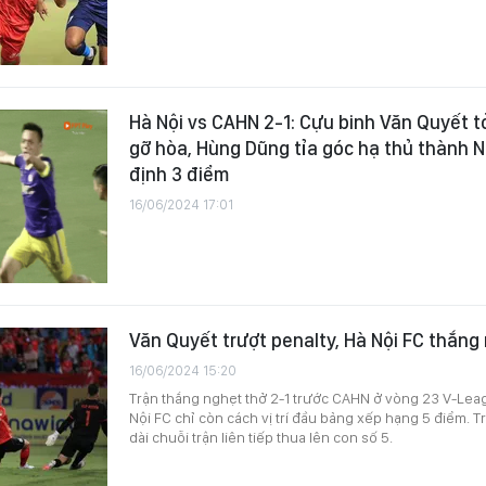
Hà Nội vs CAHN 2-1: Cựu binh Văn Quyết 
gỡ hòa, Hùng Dũng tỉa góc hạ thủ thành N
định 3 điểm
16/06/2024 17:01
Văn Quyết trượt penalty, Hà Nội FC thắn
16/06/2024 15:20
Trận thắng nghẹt thở 2-1 trước CAHN ở vòng 23 V-Le
Nội FC chỉ còn cách vị trí đầu bảng xếp hạng 5 điểm. T
dài chuỗi trận liên tiếp thua lên con số 5.