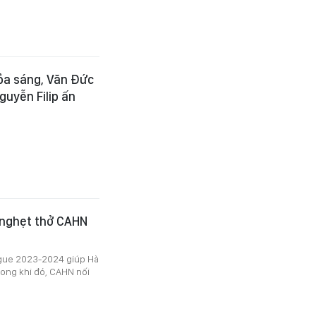
tỏa sáng, Văn Đức
guyễn Filip ấn
g nghẹt thở CAHN
ague 2023-2024 giúp Hà
rong khi đó, CAHN nối