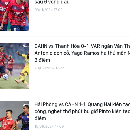
sau 6 vòng đấu
03/11/2024 17:02
CAHN vs Thanh Hóa 0-1: VAR ngăn Văn Th
Antonio dọn cỗ, Yago Ramos hạ thủ môn N
3 điểm
20/09/2024 17:22
Hải Phòng vs CAHN 1-1: Quang Hải kiến tạo
công, nghẹt thở phút bù giờ Pinto kiến tạo
điểm
15/09/2024 17:09