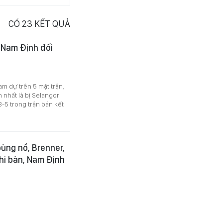
CÓ
23
KẾT QUẢ
 Nam Định đối
m dự trên 5 mặt trận,
 nhất là bị Selangor
3-5 trong trận bán kết
ùng nổ, Brenner,
ghi bàn, Nam Định