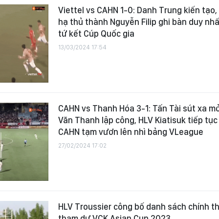
Viettel vs CAHN 1-0: Danh Trung kiến tạo
hạ thủ thành Nguyễn Filip ghi bàn duy nhất
tứ kết Cúp Quốc gia
13/03/2024 17:54
CAHN vs Thanh Hóa 3-1: Tấn Tài sút xa mở
Văn Thanh lập công, HLV Kiatisuk tiếp tục
CAHN tạm vươn lên nhì bảng VLeague
27/02/2024 17:02
HLV Troussier công bố danh sách chính t
tham dự VCK Asian Cup 2023