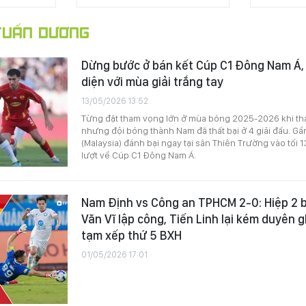
UẤN DƯƠNG
Dừng bước ở bán kết Cúp C1 Đông Nam Á,
diện với mùa giải trắng tay
13/05/2026 13:52
Từng đặt tham vọng lớn ở mùa bóng 2025-2026 khi tha
nhưng đội bóng thành Nam đã thất bại ở 4 giải đấu. Gần
(Malaysia) đánh bại ngay tại sân Thiên Trường vào tối 1
lượt về Cúp C1 Đông Nam Á.
Nam Định vs Công an TPHCM 2-0: Hiệp 2 b
Văn Vĩ lập công, Tiến Linh lại kém duyên 
tạm xếp thứ 5 BXH
01/05/2026 17:01